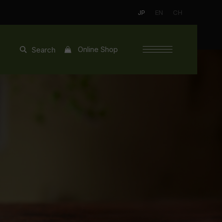
JP
EN
CH
Online Shop
Search