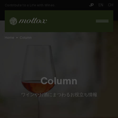
JP
EN
CH
Contribute to a Life with Wines.
Home
Column
Column
ワインやお酒にまつわるお役立ち情報