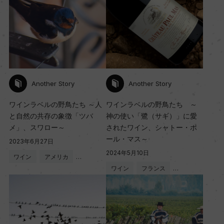
Another Story
Another Story
ワインラベルの野鳥たち ～人
ワインラベルの野鳥たち ～
と自然の共存の象徴「ツバ
神の使い「鷺（サギ）」に愛
メ」、スワロー～
されたワイン、シャトー・ポ
ール・マス～
2023年6月27日
2024年5月10日
ワイン
アメリカ
…
ワイン
フランス
…