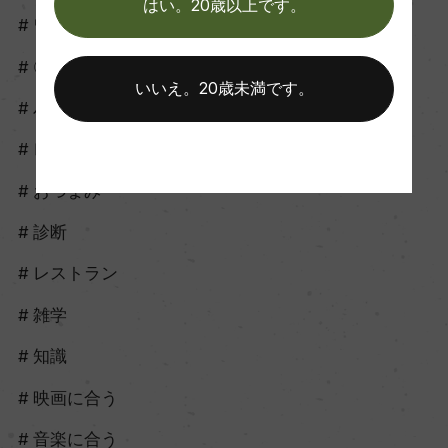
はい。20歳以上です。
ワイン保管
〇〇ラベル
いいえ。20歳未満です。
パーティ
レジャー
おつまみ
診断
レストラン
雑学
知識
映画に合う
音楽に合う