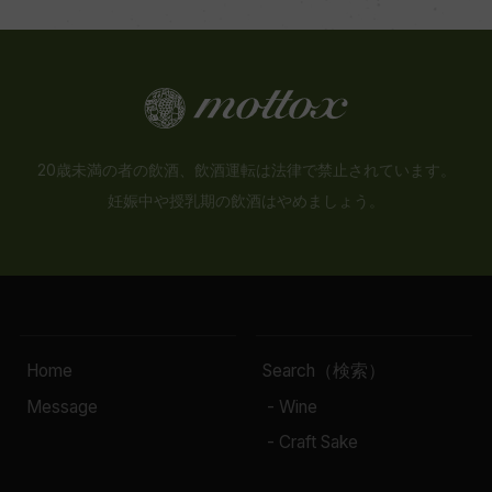
20歳未満の者の飲酒、飲酒運転は法律で禁止されています。
妊娠中や授乳期の飲酒はやめましょう。
Home
Search（検索）
Message
- Wine
- Craft Sake