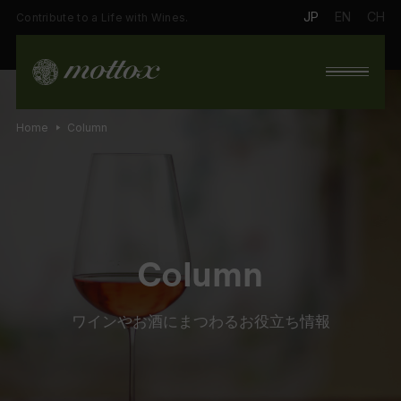
JP
EN
CH
Contribute to a Life with Wines.
Home
Column
Column
ワインやお酒にまつわるお役立ち情報