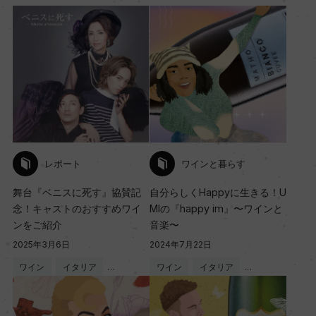
レポート
ワインと暮らす
舞台『ベニスに死す』協賛記
自分らしくHappyに生きる！U
念！キャストのおすすめワイ
MIの『happy im』〜ワインと
ンをご紹介
音楽〜
2025年3月6日
2024年7月22日
ワイン
イタリア
…
ワイン
イタリア
…