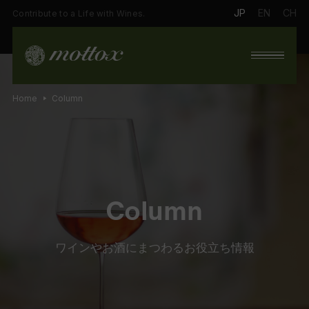
JP
EN
CH
Contribute to a Life with Wines.
Home
Column
Column
ワインやお酒にまつわるお役立ち情報