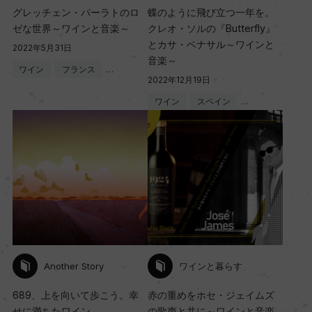
グレッチェン・パーラトのロ
蝶のように飛び立つ一年を。
ゼな世界～ワインと音楽～
クレオ・ソルの『Butterfly』
とカサ・ベナサル～ワインと
2022年5月31日
音楽～
ワイン
フランス
…
2022年12月19日
ワイン
スペイン
…
Another Story
ワインと暮らす
689、上を向いて歩こう。幸
赤の重めをホセ・ジェイムズ
せに満ちたワイン。
の歌声と共に～ワインと音楽