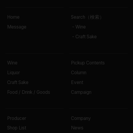
Home
Search（検索）
Message
- Wine
- Craft Sake
Wine
Pickup Contents
Liquor
Column
Craft Sake
Event
Food / Drink / Goods
Campaign
Producer
Company
Shop List
News