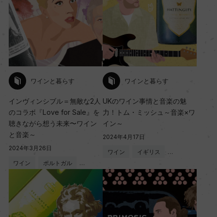
ワインと暮らす
ワインと暮らす
インヴィンシブル＝無敵な2人
UKのワイン事情と音楽の魅
のコラボ『Love for Sale』を
力！トム・ミッシュ～音楽×ワ
聴きながら想う未来〜ワイン
イン～
と音楽～
2024年4月17日
2024年3月26日
ワイン
イギリス
…
ワイン
ポルトガル
…