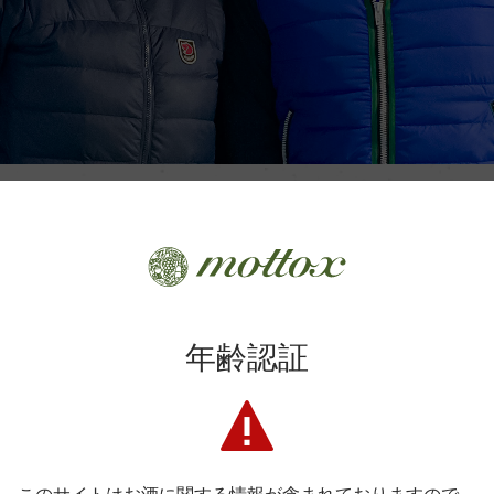
という意味を持つポルトガルはドウロで生まれたワイナリー。
イナリー「コンセイト」の女性醸造家であるリタ・マルケス氏と
家マーク・ケント氏がタッグを組み2019年に設立された。
レーションにより新たなワイン造りのプロジェクトがはじまった。
年齢認証
マークがコンセイトを訪れた際、リタと意気投合したことから始まっ
シブル」に出会い、ストーリーを聞いた時に思ったことは、「ワ
った。
「コラボレーション」。