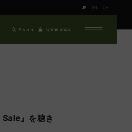
JP
EN
CH
Online Shop
Search
Sale』を聴き