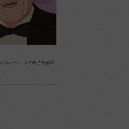
ラボレーションの良さを改め
。
。