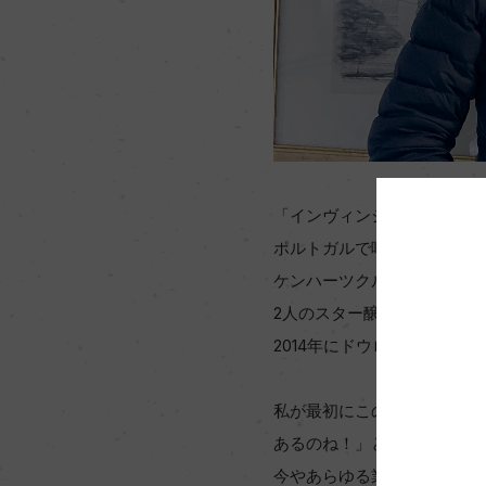
「インヴィンシブル=無敵」
ポルトガルで喝采を浴びるワ
ケンハーツクルーフ」の醸造
2人のスター醸造家のコラボ
2014年にドウロを旅した
私が最初にこの「インヴィン
あるのね！」ということであ
今やあらゆる業界でみかける