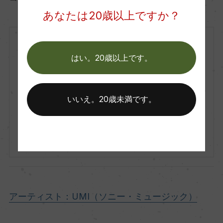
あなたは20歳以上ですか？
イタリア
はい。20歳以上です。
白
NV
Matho
マート
いいえ。20歳未満です。
Matho Frizzante Bianco
マート フリッツァンテ ビアンコ
750ml, 1,600 yen
アーティスト：UMI（ソニー・ミュージック）