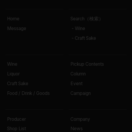
Home
Search（検索）
Message
- Wine
- Craft Sake
Wine
Pickup Contents
Liquor
Column
Craft Sake
Event
Food / Drink / Goods
Campaign
Producer
Company
Shop List
News