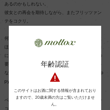
あるのかもしれない。
彼女との再会を期待しながら、またフリッツァン
テをコクリ。
何気ない日常の中で起こる人との出会い、星の数
ほどあるワインの中から巡り合うワイン、直感的
に惚れる音楽。私にとってそれらは全てHappyの
年齢認証
要素。そのひとつひとつの幸せを素直に噛み締め
ながら、自分らしく進んで行きたい。“Crazy Hap
py”な人生を目指して...！
このサイトはお酒に関する情報が含まれており
ますので、
20歳未満の方はご覧いただけませ
ペアリングワイン: マート フリッツァンテ ビアン
ん。
コ