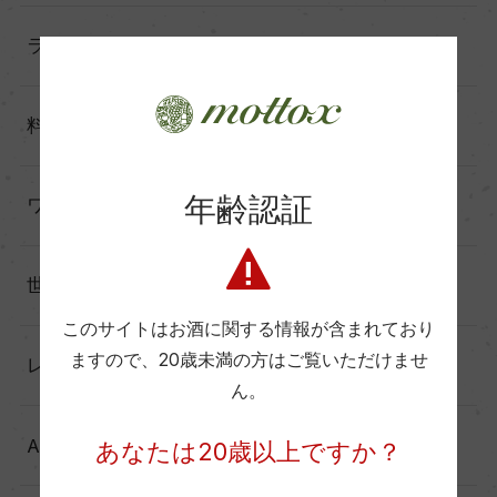
ランキング（17）
料理に合わせる（60）
年齢認証
ワインと暮らす（60）
世界の造り手から（25）
このサイトはお酒に関する情報が含まれており
ますので、
20歳未満の方はご覧いただけませ
レポート（137）
ん。
Another Story（39）
あなたは20歳以上ですか？