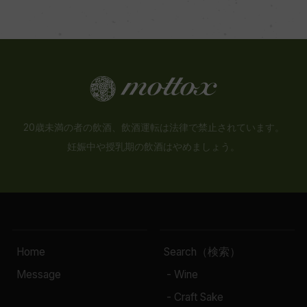
20歳未満の者の飲酒、飲酒運転は法律で禁止されています。
妊娠中や授乳期の飲酒はやめましょう。
Home
Search（検索）
Message
- Wine
- Craft Sake