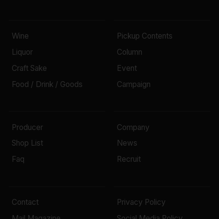
Wine
Pickup Contents
Liquor
Column
Craft Sake
Event
Food / Drink / Goods
Campaign
Producer
Company
Shop List
News
Faq
Recruit
Contact
Privacy Policy
Mail Magazine
Social Media Policy