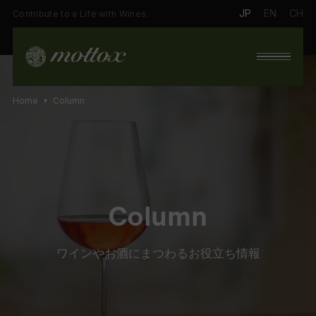
JP
EN
CH
Contribute to a Life with Wines.
Home
Column
Column
ワインやお酒にまつわるお役立ち情報