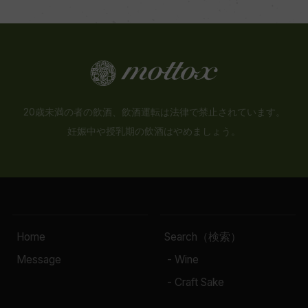
20歳未満の者の飲酒、飲酒運転は法律で禁止されています。
妊娠中や授乳期の飲酒はやめましょう。
Home
Search（検索）
Message
- Wine
- Craft Sake