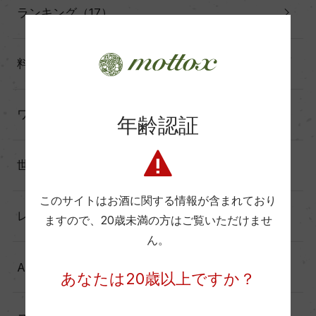
ランキング（17）
料理に合わせる（60）
ワインと暮らす（60）
年齢認証
世界の造り手から（25）
このサイトはお酒に関する情報が含まれており
レポート（137）
ますので、
20歳未満の方はご覧いただけませ
ん。
Another Story（39）
あなたは20歳以上ですか？