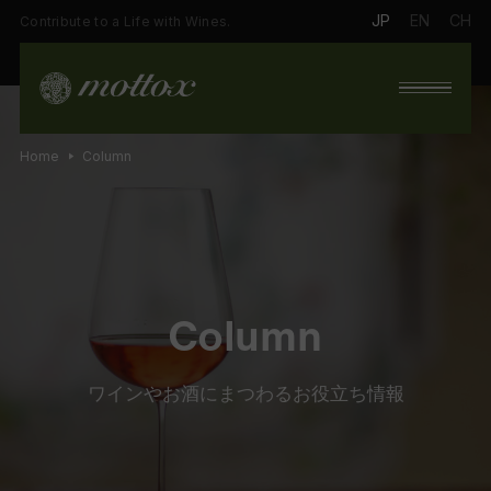
JP
EN
CH
Contribute to a Life with Wines.
Home
Column
Column
ワインやお酒にまつわるお役立ち情報