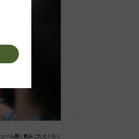
。
リューム感
と
飲みごたえ
があり