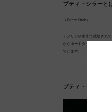
プティ・シラーと
（Petite Sirah）
アメリカや南米で栽培されて
からポートタイプの酒精強化
ています。
プティ・シラーの