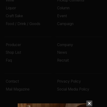
Wine
Pickup Contents
Liquor
Column
Craft Sake
Event
Food / Drink / Goods
Campaign
Producer
Company
Shop List
News
Faq
Recruit
Contact
Privacy Policy
Mail Magazine
Social Media Policy