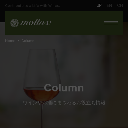
JP
EN
CH
Contribute to a Life with Wines.
Home
Column
Column
ワインやお酒にまつわるお役立ち情報