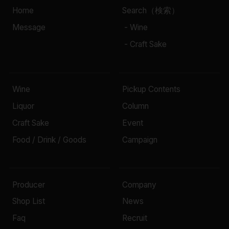
Home
Search（検索）
Message
- Wine
- Craft Sake
Wine
Pickup Contents
Liquor
Column
Craft Sake
Event
Food / Drink / Goods
Campaign
Producer
Company
Shop List
News
Faq
Recruit