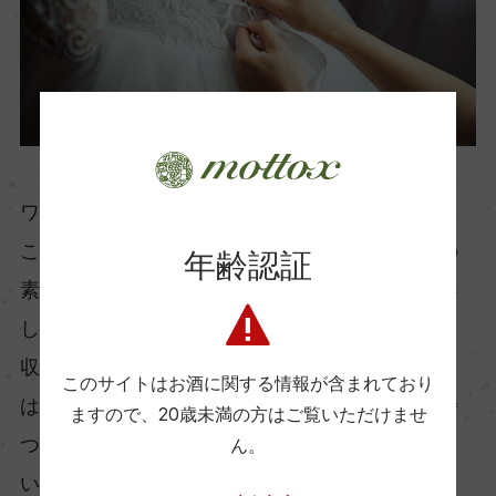
ワイン好きにとって嬉しいのは、ワインらしさに
こだわったこの「ピエール・ゼロ」が、ワインの
年齢認証
素晴らしい魅力の１つである「食事と合わせる楽
しみ」をも損なわずに堅持したことだ。
収穫にこだわり、醸造にこだわったこの飲み物
このサイトはお酒に関する情報が含まれており
は、フランス産の若い辛口白ワインがしばしば持
ますので、
20歳未満の方はご覧いただけませ
つ、フレッシュで爽やかな酸をしっかりと持って
ん。
いる。