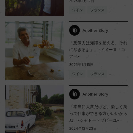
2025年2月12日
ワイン
フランス
…
Another Story
「想像力は知識を超える。それ
に尽きるよ」。-ドメーヌ・コ
アペ-
2025年1月15日
ワイン
フランス
…
Another Story
「本当に大変だけど、楽しく笑
って仕事ができる方がいいから
ね」-シャトー・プピーユ-
2024年12月23日