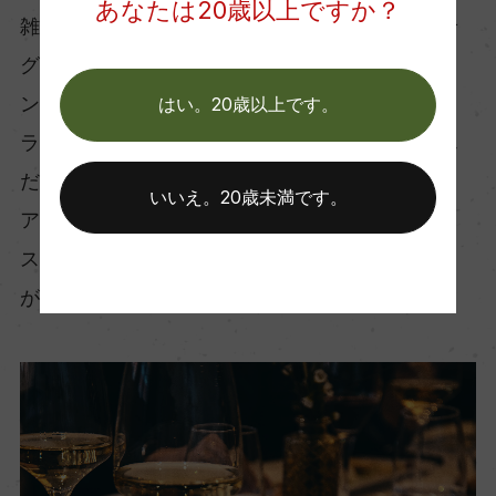
あなたは20歳以上ですか？
雑誌『ブルータス』の特集「日本一のお取り寄せ
グランプリ」でノンアルスパークリング編のグラ
ンプリを獲得した時は、この食事と相性の良いド
はい。20歳以上です。
ライなテイストが、審査員のハートをぐっと掴ん
だ。
いいえ。20歳未満です。
アルコールを除去した本物のワイン由来の、辛口
スパークリングワインらしい軽やかなドライさ
が、ピエール・ゼロの大きな魅力なのである。