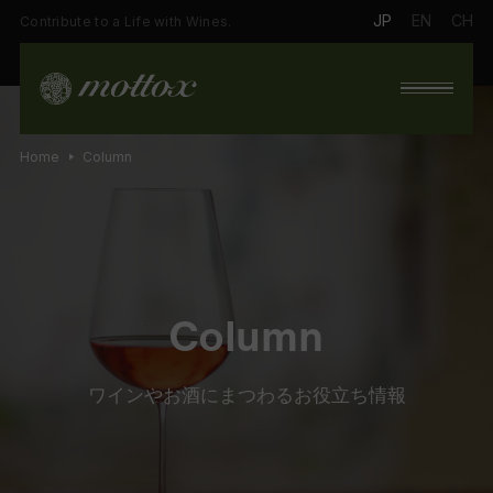
JP
EN
CH
Contribute to a Life with Wines.
Home
Column
Column
ワインやお酒にまつわるお役立ち情報