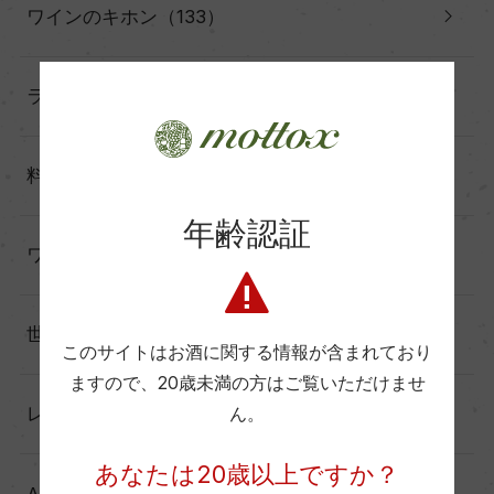
ワインのキホン（133）
ランキング（17）
料理に合わせる（60）
年齢認証
ワインと暮らす（60）
世界の造り手から（25）
このサイトはお酒に関する情報が含まれており
ますので、
20歳未満の方はご覧いただけませ
レポート（137）
ん。
あなたは20歳以上ですか？
Another Story（39）