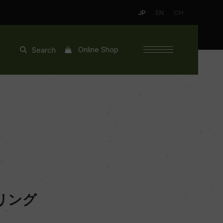
JP
EN
CH
Online Shop
Search
リング