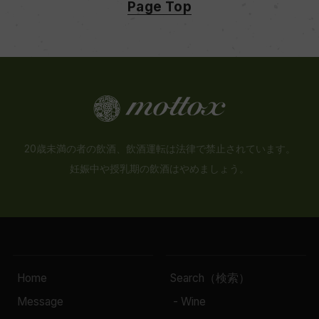
Page Top
20歳未満の者の飲酒、飲酒運転は法律で禁止されています。
妊娠中や授乳期の飲酒はやめましょう。
Home
Search（検索）
Message
- Wine