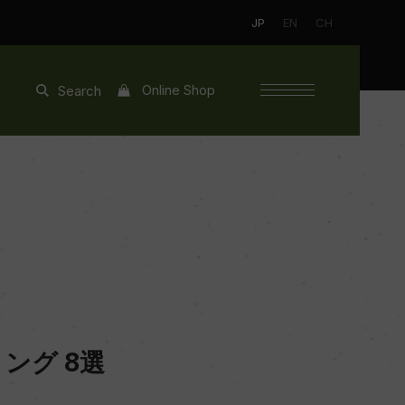
JP
EN
CH
Online Shop
Search
ング 8選