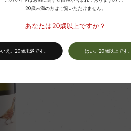
このサイトはお酒に関する情報が含まれておりますので、
20歳未満の方はご覧いただけません。
Aves del sur Chardonnay Reserva
デル・スール シャルドネ レセルバ
あなたは20歳以上ですか？
750ml, 1,500 yen
いいえ。20歳未満です。
はい。20歳以上です