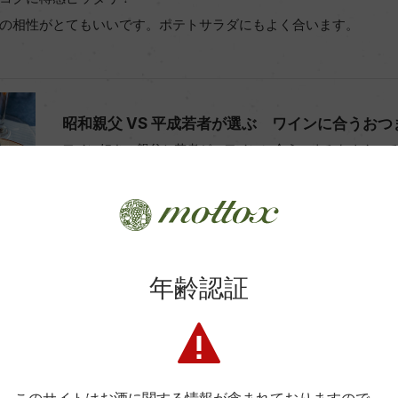
の相性がとてもいいです。ポテトサラダにもよく合います。
昭和親父 VS 平成若者が選ぶ ワインに合うお
ワイン好きの親父と若者が、ワインに合うつまみをめぐって
相性対決の模様をご紹介！世代の違う2チームが...
年齢認証
チリ
白
2024
Vina del Pedregal SpA.
ビーニャ・デル・ペドリガル