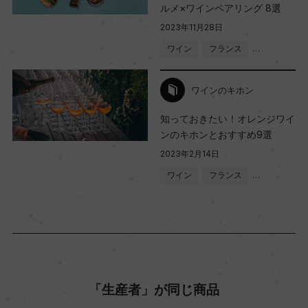
130000
ルメ×ワインペアリング 8選
2023年11月28日
ワイン
フランス
…
栽培面積
10ha
ワインのキホン
知っておきたい！オレンジワイ
平均収量
ンのキホンとおすすめ9選
100hl/ha
2023年2月14日
ワイン
フランス
…
樹齢
15年
土壌
砂、粘土、石灰質
「生産者」が同じ商品