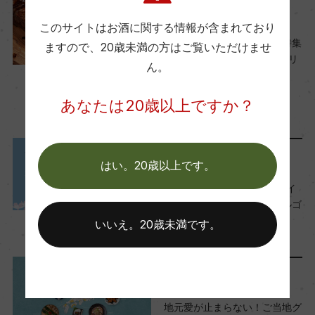
料理に合わせる
このサイトはお酒に関する情報が含まれており
国内ワイン専門誌評価歴
肉料理にぴったりのワイン特集
ますので、
20歳未満の方はご覧いただけませ
│プロが選んだおすすめペアリ
ー
ん。
ング
2025年9月11日
あなたは20歳以上ですか？
Wine Spectator 得点
ワイン
フランス
…
ー
メディア・受賞情報
はい。20歳以上です。
醗酵・熟成
『サクラアワード2025』ダイ
ヤモンドトロフィー＆ダブルゴ
醗酵：ステンレスタンクにて21日間果皮と共に醗
ールド受賞ワインのご紹介
いいえ。20歳未満です。
酵
2025年3月3日
熟成：ー
料理に合わせる
年間生産量
地元愛が止まらない！ご当地グ