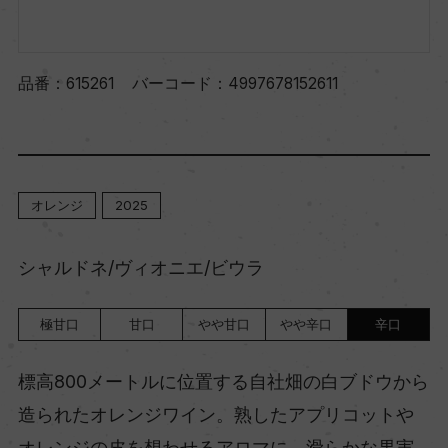
品番：
615261
バーコード：
4997678152611
オレンジ
2025
シャルドネ/ヴィオニエ/ビウラ
極甘口
甘口
やや甘口
やや辛口
辛口
標高800メートルに位置する自社畑の白ブドウから
造られたオレンジワイン。熟したアプリコットや
オレンジの皮を想わせるアロマに、滑らかな果実