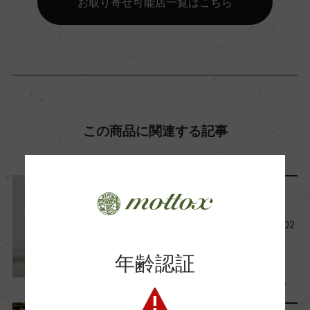
お取り寄せ可能店一覧はこちら
有機JAS認証
あり
コンクール入賞歴
この商品に関連する記事
(2023)サクラアワード 2025 金賞&オレンジワイ
ン賞 (2022)サクラアワード 2024 金賞
レポート
海外ワイン専門誌評価歴
今月の新規取り扱い商品【202
ー
6年6月】
年齢認証
2026年6月1日
Wine Advocate 獲得点
ワイン
テイスティング
…
ー