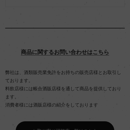
味わい
辛口
品種（原材料）
シャルドネ/ヴィオニエ/ビウラ
商品に関するお問い合わせはこちら
アルコール度数
12.5％
弊社は、酒類販売業免許をお持ちの販売店様とお取引し
ております。
料飲店様には帳合酒販店様を通して商品を提供しており
飲み頃温度
ます。
10℃
消費者様には酒販店様の紹介をしております
ビオ情報・認証機関
ビオロジック, SHC