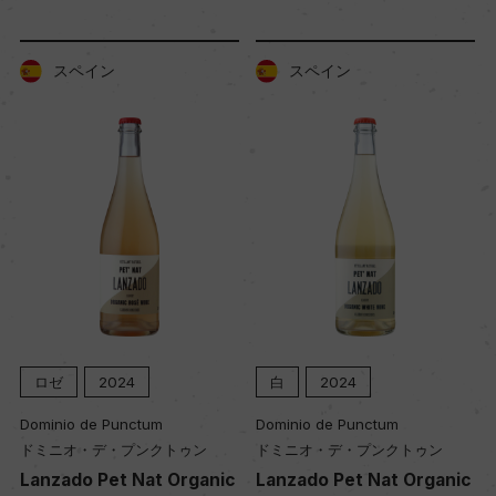
品質分類・原産地呼称
スペイン
スペイン
ビノ・デ・ラ・ティエラ・デ・カスティーリャ
格付
ー
入数
12
色
ロゼ
2024
白
2024
オレンジ
Dominio de Punctum
Dominio de Punctum
ドミニオ・デ・プンクトゥン
ドミニオ・デ・プンクトゥン
Lanzado Pet Nat Organic
Lanzado Pet Nat Organic
キャップの仕様