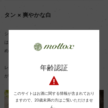
タン × 爽やかな白
シャキッとした歯ごたえと塩味が魅力のタンに
は、ミネラル感や酸が心地よい白ワインがおすす
めです。
年齢認証
レモンをかけたような爽快感を演出するワイン
が、シンプルな味付けと絶妙にマッチします。
このサイトはお酒に関する情報が含まれており
ますので、
20歳未満の方はご覧いただけませ
ん。