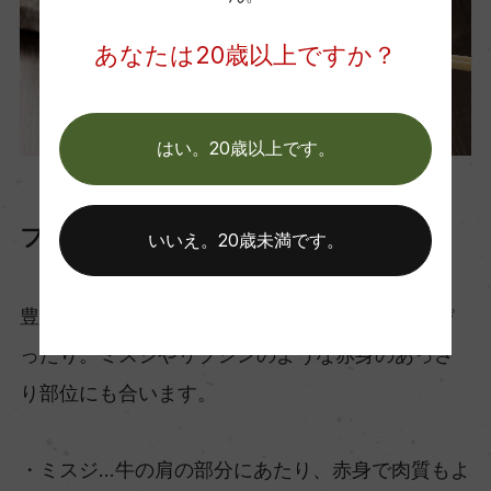
あなたは20歳以上ですか？
はい。20歳以上です。
フェウド・アランチョ インツォリア
いいえ。20歳未満です。
豊かなミネラルと引き締まった酸が、塩タンにぴ
ったり。ミスジやリブシンのような赤身のあっさ
り部位にも合います。
・ミスジ…牛の肩の部分にあたり、赤身で肉質もよ