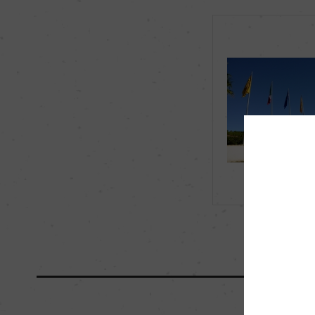
品種（原材料）
インツォリア 100%
飲み頃温度
10℃
有機JAS認証
ー
海外ワイン専門誌評価歴
(2019)「ルカ・マローニ
カ・マローニ 2023」