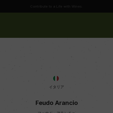
Contribute to a Life with Wines.
イタリア
Feudo Arancio