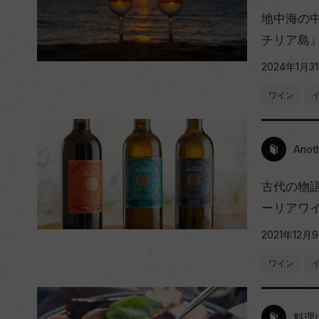
地中海の
チリア島
2024年1月3
ワイン
Anot
古代の物
ーリアワ
2021年12月
ワイン
料理