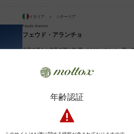
アルコール度数
イタリア ＞ シチーリア
Feudo Arancio
ビオ情報・認証機関
フェウド・アランチョ
コンクール入賞歴
太陽の恵みと海風の贈り物 濃いだけじゃない！ 唯一
ーリア！
生産者詳細はこちら
年齢認証
 2021」 93点/(2021)「ル
Wine Advocate 獲得点
 93点