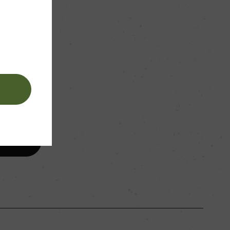
ー
ー
。
。
90hl/ha
石灰と塩分に富んだ砂質土壌
ー
白