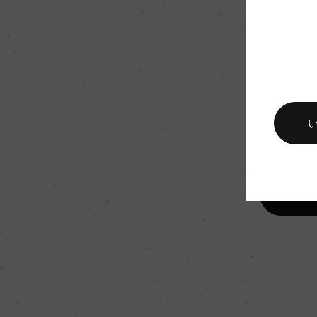
国内ワイン専門誌評価歴
(2010)「リアル・ワ
以下の旨安ワイン 
醗酵・熟成
醗酵：ステンレスタ
熟成：ステンレスタ
栽培面積
10ha
樹齢
15年
品質分類・原産地呼称
シチーリアD.O.C.
入数
12
キャップの仕様
コルク