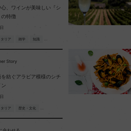
中心、ワインが美味しい『シ
』の特徴
1日
イタリア
雑学
知識
…
her Story
語を紡ぐアラビア模様のシチ
イン
9日
イタリア
歴史・文化
…
に合わせる