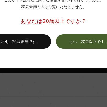
このサイトはお酒に関する情報が含まれておりますので、
イン・ガイド No.35」 3000円
Wine Spectator 得点
20歳未満の方はご覧いただけません。
旨安大賞
商品に関するお問い合わせはこちら
あなたは20歳以上ですか？
ンク
年間生産量
弊社は、酒類販売業免許をお持ちの販売店様とお取引しております
ンク熟成3カ月
料飲店様には帳合酒販店様を通して商品を提供しております。
いいえ。20歳未満です。
はい。20歳以上です
消費者様には酒販店様の紹介をしております
平均収量
土壌
お取り寄せ可能店一覧はこちら
格付
色