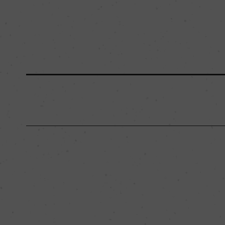
原産国名
イタリア
地区名
ー
種類
スティルワイン