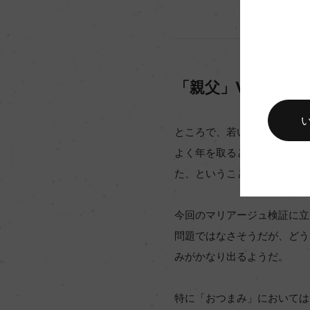
「親父」VS「若者
ところで、若いころとくらべ
よく年を取ると「あっさりし
た、ということも考えられる
今回のマリアージュ検証に立
問題ではなさそうだが、どう
みがかなり出るようだ。
特に「おつまみ」においては