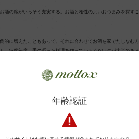
お酒の席がいっそう充実する。お酒と相性のよいおつまみを探す
倒的に増えたこともあって、それに合わせてお酒を家でたしなむ
と。毎度毎度、手の凝った料理を作っていられないのが大半であ
ぐ食べられる、調理いらずの酒のつまみを楽しむ方もきっと多い
ワインのおつまみ」ペアリングを紹介したいとソムリエスタッフ
やビールに限ったものではない。お酒を楽しむのに欠かせない「
年齢認証
企画では、ワインのインポーターとして過去に紹介してきた「お
を検証により追求していく。