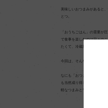
美味しいおつまみがあると、
とつ。
「おうちごはん」の需要が圧
で食事を楽しむのは日々のこ
たくて、冷蔵庫から出してす
今回は、そんな方に向けた「
なにも「おつまみ」は日本酒
も当然成り得る存在だ。この
軽なつまみとワインの相性】