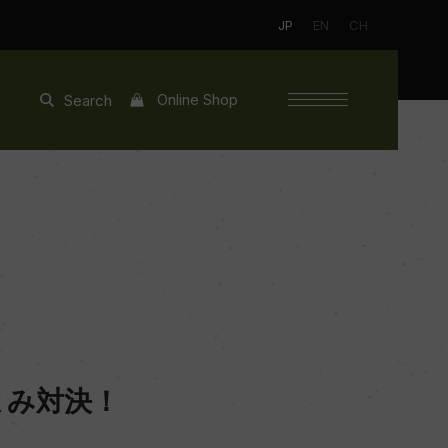
JP
EN
CH
Online Shop
Search
まみ対決！