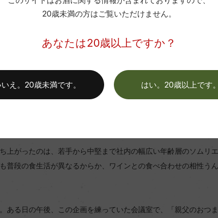
このサイトはお酒に関する情報が含まれておりますので、
20歳未満の方はご覧いただけません。
あなたは20歳以上ですか？
」が選ぶおつまみ
いいえ。20歳未満です。
はい。20歳以上です
ると味の好みが変わった…そう感じている中高年の方も多いことだ
たものを好むようになった」という話はよく耳にする。もっぱら
。
ち上がったのは、若手から中堅まで社内の幅広い年齢層のソムリ
も普段の食生活が異なるからか、ワインとの食べ合わせの相性う
。ある日の午後、この企画を練っていた会議室で、「親父のおつま