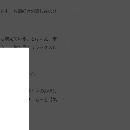
ことも、お酒好きの楽しみのひ
方も増えている。とはいえ、家
ろう。一刻も早くリラックスし
に違いない。
数名が立ち上がった。
おつまみ」は、ワインのお供に
うちごはん」より、もっと【気