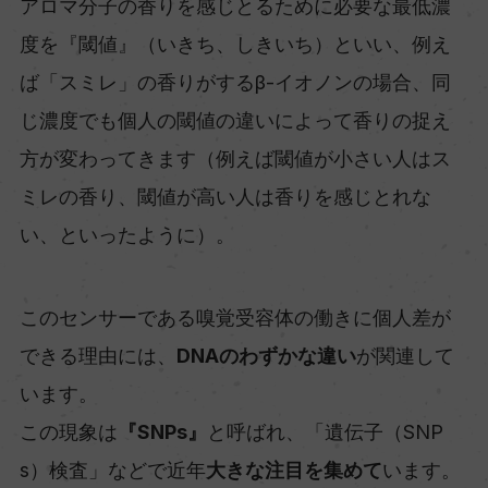
アロマ分子の香りを感じとるために必要な最低濃
度を『閾値』（いきち、しきいち）といい、例え
ば「スミレ」の香りがするβ-イオノンの場合、同
じ濃度でも個人の閾値の違いによって香りの捉え
方が変わってきます（例えば閾値が小さい人はス
ミレの香り、閾値が高い人は香りを感じとれな
い、といったように）。
このセンサーである嗅覚受容体の働きに個人差が
できる理由には、
DNAのわずかな違い
が関連して
います。
この現象は
『SNPs』
と呼ばれ、「遺伝子（SNP
s）検査」などで近年
大きな注目を集めて
います。