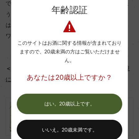
ですから同じワインの香りを嗅いでも、自分が思
年齢認証
うのと他の人のものとにはどこか違いが出てくる
はずです。お互いに尊重しあって楽しむ大切さを
ワインは教えてくれているのかもしれません。
このサイトはお酒に関する情報が含まれており
ますので、
20歳未満の方はご覧いただけませ
ん。
＜ 前の記事
『ロジカルに解説！赤ワインの表現
あなたは20歳以上ですか？
に『スミレの香り』はあり？！』
はい。20歳以上です。
ロジカルに解説！赤ワインの表現
に『スミレの香り』はあり？！
いいえ。20歳未満です。