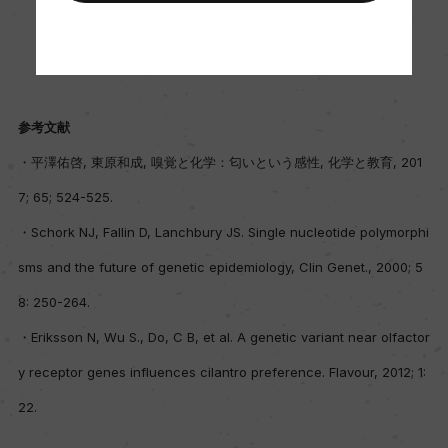
参考文献
・平澤佑啓, 東原和成, 嗅覚と化学：匂いという感性, 化学と教育, 201
7; 65; 524-525.
・Schork NJ, Fallin D, Lanchbury JS. Single nucleotide polymorphi
sms and the future of genetic epidemiology, Clin Genet., 2000; 5
8: 250-264.
・Eriksson N, Wu S., Do, C B, et al. A genetic variant near olfactor
y receptor genes influences cilantro preference. Flavour, 2012; 1:
22.