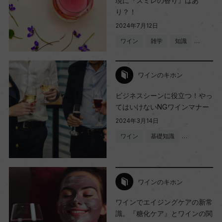
現に『スミレの香り』はあ
り？！
2024年7月12日
ワイン
雑学
知識
…
ワインのキホン
ビジネスシーンに役立つ！やっ
てはいけないNGワインマナー
2024年3月14日
ワイン
基礎知識
…
ワインのキホン
ワインでエイジングケアの新常
識。『糖化ケア』とワインの関