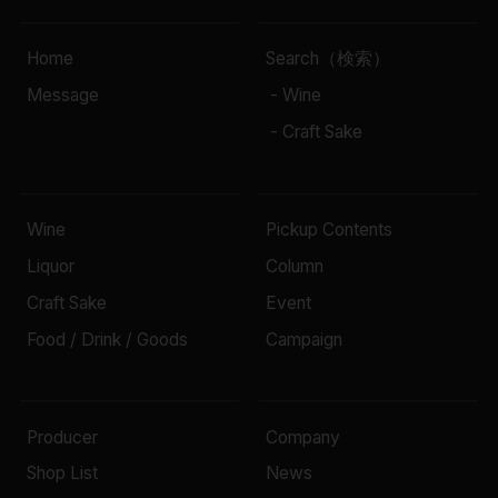
Home
Search（検索）
Message
- Wine
- Craft Sake
Wine
Pickup Contents
Liquor
Column
Craft Sake
Event
Food / Drink / Goods
Campaign
Producer
Company
Shop List
News