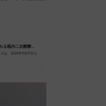
る瓶内二次醗酵...
、2025年11月17日よ