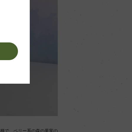
。
品種で、ベリー系の森の果実の