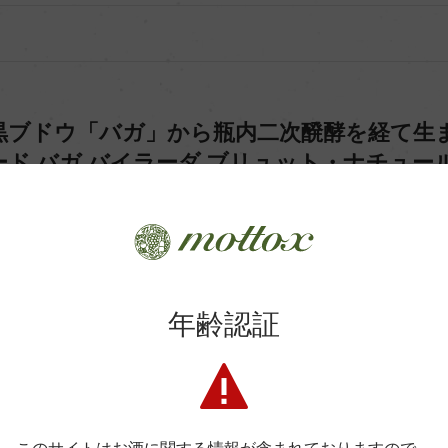
黒ブドウ「バガ」から瓶内二次醗酵を経て生
ド バガ バイラーダ ブリュット・ナチュー
年齢認証