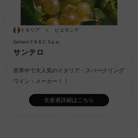
村名
ー
イタリア ＞ ピエモンテ
Santero F.lli & C. S.p.a.
種類
サンテロ
スパークリングワイン
世界中で大人気のイタリア・スパークリング
味わい
ワイン・メーカー！！
辛口
生産者詳細はこちら
品種（原材料）
ピノ・ビアンコ 70%/ピノ・ネロ 30%