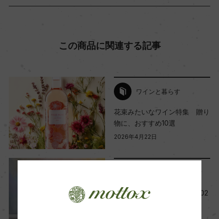
(NV)ジャパン ワインチャンレンジ 2020 金賞
海外ワイン専門誌評価歴
この商品に関連する記事
ー
Wine Advocate 獲得点
ワインと暮らす
ー
花束みたいなワイン特集 贈り
物に、おすすめ10選
2026年4月22日
国内ワイン専門誌評価歴
ー
レポート
Wine Spectator 得点
今月の新規取り扱い商品【202
ー
5年12月】
2025年12月1日