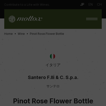
JP
EN
CH
Contribute to a Life with Wines.
Home
Wine
Pinot Rose Flower Bottle
イタリア
Santero F.lli & C. S.p.a.
サンテロ
Pinot Rose Flower Bottle