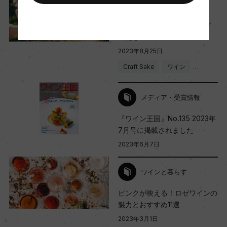
スタッフのつぶやき
樹齢
-連続ラベル小説- 草花のワイ
ー
ンたち
2023年8月25日
土壌
Craft Sake
ワイン
…
ー
メディア・受賞情報
『ワイン王国』No.135 2023年
品質分類・原産地呼称
7月号に掲載されました
ヴィーノ・スプマンテ
2023年6月7日
格付
ワインと暮らす
ー
ピンクが映える！ロゼワインの
魅力とおすすめ11選
2023年3月1日
入数