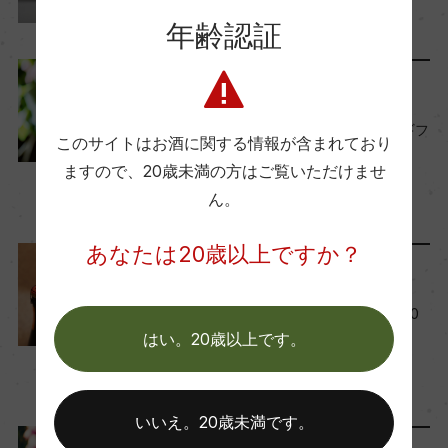
年齢認証
ワイン
フランス
…
醗酵・熟成
醗酵：シャルマ方式/ステンレスタンク
ワインと暮らす
熟成：ー
母の日にワインを贈ろう。ギフ
このサイトはお酒に関する情報が含まれており
トに選びたいワイン10選
ますので、
20歳未満の方はご覧いただけませ
年間生産量
2025年4月16日
ん。
ー
ワイン
季節に合う
あなたは20歳以上ですか？
スタッフのつぶやき
栽培面積
0
『サンテロ』のワイン栓は40
種類！ケース買いしてみた
はい。20歳以上です。
2025年1月29日
平均収量
ワイン
イタリア
…
ー
いいえ。20歳未満です。