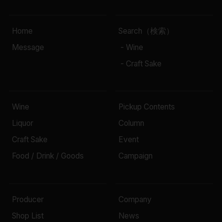
Home
Search（検索）
Message
- Wine
- Craft Sake
Wine
Pickup Contents
Liquor
Column
Craft Sake
Event
Food / Drink / Goods
Campaign
Producer
Company
Shop List
News