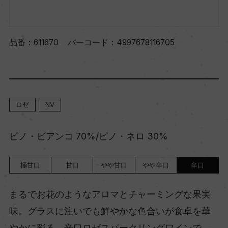
品番：
611670
バーコード：
4997678116705
ロゼ
NV
ピノ・ビアンコ 70%/ピノ・ネロ 30%
極甘口
甘口
やや甘口
やや辛口
辛口
まるでお花のようなアロマとチャーミングな果実
味。グラスに注いでも鮮やかな色合いが食卓を華
やかに彩る、辛口ロゼスパークリングワインで