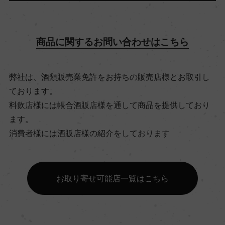
アルコール度数
11.5％
商品に関するお問い合わせはこちら
飲み頃温度
6℃
弊社は、酒類販売業免許をお持ちの販売店様とお取引し
ております。
料飲店様には帳合酒販店様を通して商品を提供しており
ビオ情報・認証機関
ます。
ー
消費者様には酒販店様の紹介をしております
有機JAS認証
ー
お取り寄せ可能店一覧はこちら
コンクール入賞歴