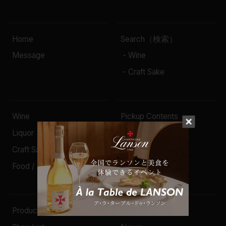
Home
Search（検索）
Message
- Wine
- Craft Sake
Wine
Pickup Contents
Liquor
Column
Craft Sake
Event
Food / Drink / Goods
Campaign
Producer
Company