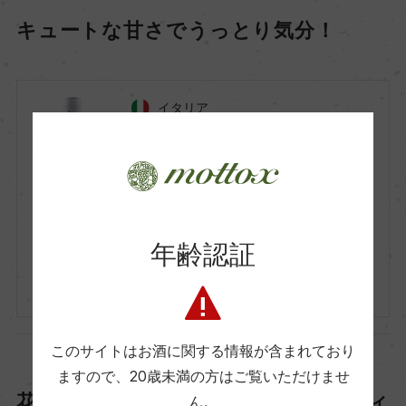
キュートな甘さでうっとり気分！
イタリア
白
2025
Santero F.lli & C. S.p.a.
サンテロ
Dile Moscato d'Asti
年齢認証
ディーレ モスカート・ダスティ
750ml, 2,200 yen
このサイトはお酒に関する情報が含まれており
ますので、
20歳未満の方はご覧いただけませ
花束を贈ろう♪味わいは濃厚フルボディ
ん。