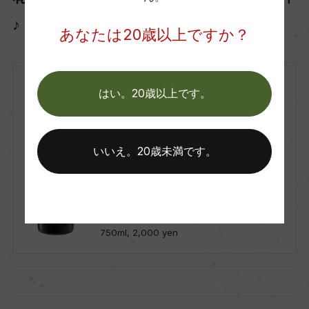
♪
あなたは20歳以上ですか？
スペイン
はい。20歳以上です。
赤
2020
Cooperativa Agraria Santa Quiteria
いいえ。20歳未満です。
コオペラティーバ・アグラリア・サンタ・
キテリア
Higueruela Crianza
イゲルエラ クリアンサ
750ml, 2,000 yen