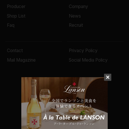
Producer
Company
Shop List
News
Faq
Recruit
Contact
Privacy Policy
Mail Magazine
Social Media Policy
© 2022 Mottox inc.