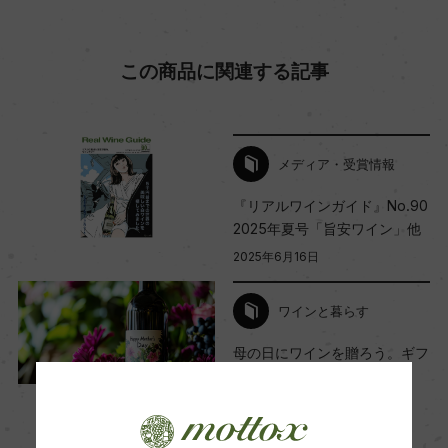
海外ワイン専門誌評価歴
この商品に関連する記事
ー
Wine Advocate 獲得点
メディア・受賞情報
93
『リアルワインガイド』No.90
2025年夏号「旨安ワイン」他
国内ワイン専門誌評価歴
2025年6月16日
ー
ワインと暮らす
Wine Spectator 得点
母の日にワインを贈ろう。ギフ
トに選びたいワイン10選
91
2025年4月16日
ワイン
季節に合う