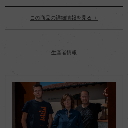
詳細情報
原産国名
イタリア
生産者情報
地方名
トスカーナ
地区名
ボルゲリ
村名