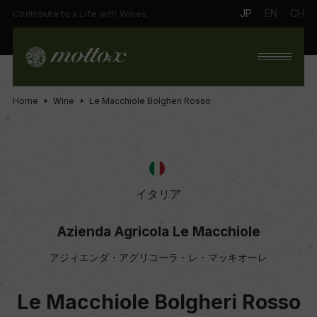
JP
EN
CH
Contribute to a Life with Wines.
Home
Wine
Le Macchiole Bolgheri Rosso
イタリア
Azienda Agricola Le Macchiole
アジィエンダ・アグリコーラ・レ・マッキオーレ
Le Macchiole Bolgheri Rosso