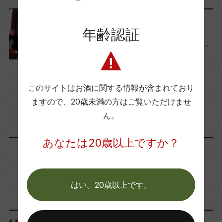
醗酵・熟成
醗酵：ステンレスタンク
ワインのキホン
年齢認証
熟成：70%はオーク樽熟成10カ月(新樽使用無
ワインの『フルボディ』とは。
し)、30%はコンクリートタンク熟成
3種類のボディ、誰が決める
の？
2023年1月10日
年間生産量
このサイトはお酒に関する情報が含まれており
ワイン
イタリア
…
ー
ますので、
20歳未満の方はご覧いただけませ
ん。
栽培面積
あなたは20歳以上ですか？
22ha
「生産者」が同じ商品
平均収量
はい。20歳以上です。
ー