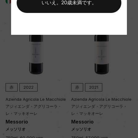
イタリア
イタリア
いいえ。20歳未満です。
樹齢
ー
土壌
肥沃な粘土質
品質分類・原産地呼称
ボルゲリD.O.C.
赤
2022
赤
2021
e
Azienda Agricola Le Macchiole
Azienda Agricola Le Macchiole
格付
アジィエンダ・アグリコーラ・
アジィエンダ・アグリコーラ・
ー
レ・マッキオーレ
レ・マッキオーレ
o
Messorio
Messorio
メッソリオ
メッソリオ
入数
ッ
750ml, 60,000 yen
750ml, 57,000 yen