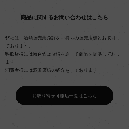
14％
商品に関するお問い合わせはこちら
飲み頃温度
16℃
弊社は、酒類販売業免許をお持ちの販売店様とお取引し
ております。
ビオ情報・認証機関
料飲店様には帳合酒販店様を通して商品を提供しており
ます。
ビオロジック, 認証無
消費者様には酒販店様の紹介をしております
有機JAS認証
ー
お取り寄せ可能店一覧はこちら
コンクール入賞歴
ー