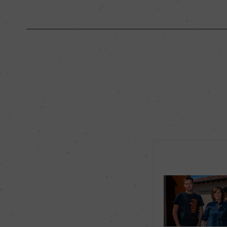
原産国名
イタリア
地区名
ボルゲリ
種類
スティルワイン
品種（原材料）
メルロー 100%
飲み頃温度
ー
有機JAS認証
ー