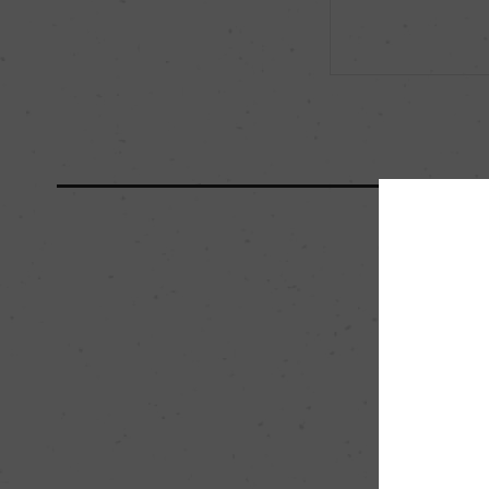
海外ワイン専門誌評価歴
ー
国内ワイン専門誌評価歴
ー
醗酵・熟成
醗酵：コンクリート
熟成：オーク樽(新樽
栽培面積
2.5ha
樹齢
ー
品質分類・原産地呼称
トスカーナI.G.T.
入数
6