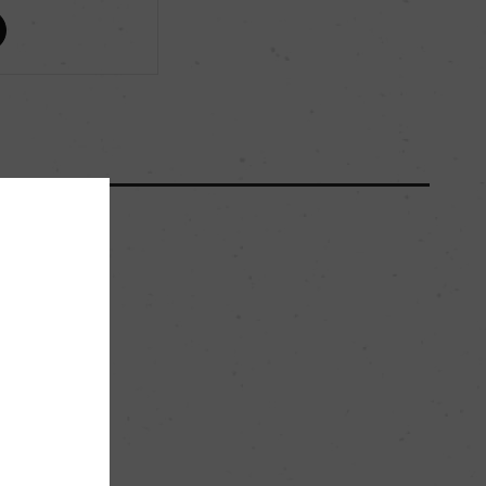
ー
ー
ー
35ー70hl/ha
肥沃な粘土質
。
ー
赤