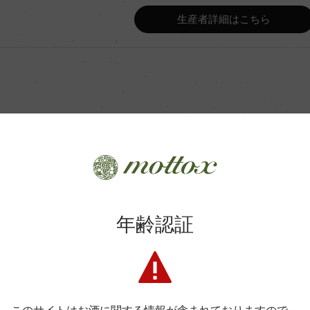
Wine Advocate 獲得点
生産者詳細はこちら
Wine Spectator 得点
タンク
年間生産量
)&炻器アンフォラ16カ月
平均収量
商品に関するお問い合わせはこちら
土壌
年齢認証
弊社は、酒類販売業免許をお持ちの販売店様とお取引しております
格付
料飲店様には帳合酒販店様を通して商品を提供しております。
消費者様には酒販店様の紹介をしております
色