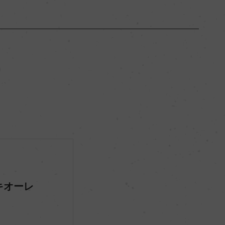
トスカーナ
ー
フルボディ
14.5％
ビオロジック, 認証無
キオーレ
ー