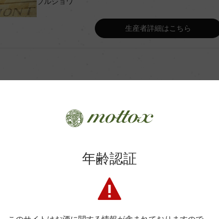
ブルジョワ
Wine Advocate 獲得点
生産者詳細はこちら
Wine Spectator 得点
年間生産量
平均収量
商品に関するお問い合わせはこちら
年齢認証
土壌
弊社は、酒類販売業免許をお持ちの販売店様とお取引しております
ク
格付
料飲店様には帳合酒販店様を通して商品を提供しております。
消費者様には酒販店様の紹介をしております