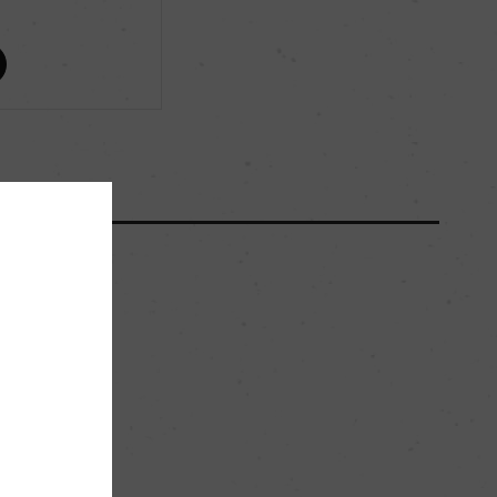
ー
ー
ー
ー
ー
。
クリュ・ブルジョワ