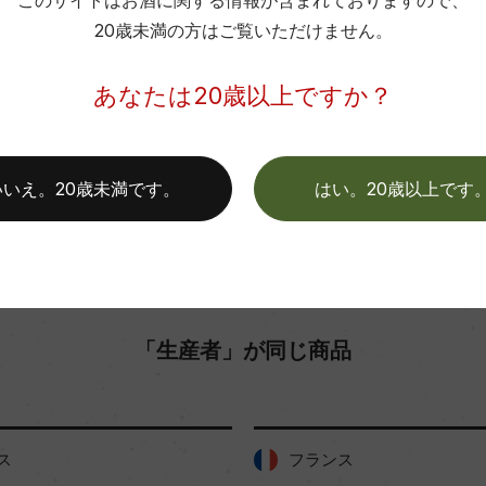
このサイトはお酒に関する情報が含まれておりますので、
色
20歳未満の方はご覧いただけません。
お取り寄せ可能店一覧はこちら
あなたは20歳以上ですか？
いいえ。20歳未満です。
はい。20歳以上です
「生産者」が同じ商品
ス
フランス