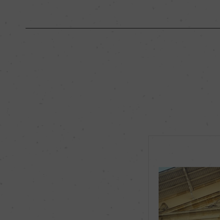
原産国名
フランス
地区名
オー・メドック
種類
スティルワイン
品種（原材料）
カベルネ・ソーヴィニヨ
ティ・ヴェルド 6%
飲み頃温度
ー
有機JAS認証
ー