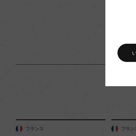
入数
24
キャップの仕様
ー
フランス
フラン