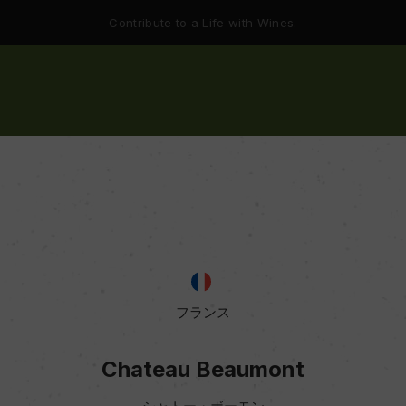
Contribute to a Life with Wines.
フランス
Chateau Beaumont