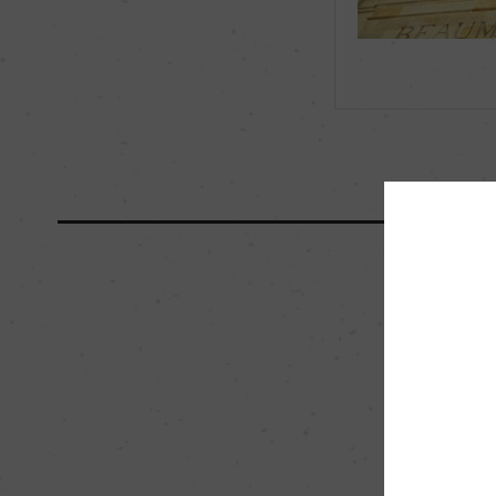
海外ワイン専門誌評価歴
ー
国内ワイン専門誌評価歴
ー
醗酵・熟成
醗酵：ー
熟成：ー
栽培面積
0
樹齢
ー
品質分類・原産地呼称
A.O.C.オー・メドッ