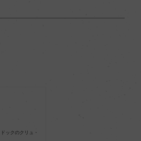
ボルドー
ー
フルボディ
13.5％
サステナブル農法
メドックのクリュ・
ー