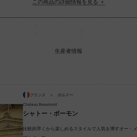
詳細情報
地方名
村名
生産者情報
味わい
ン 54%/メルロー 40%/プ
アルコール度数
フランス ＞ ボルドー
Chateau Beaumont
ビオ情報・認証機関
シャトー・ボーモン
比較的早くから楽しめるスタイルで人気を博すオー・
コンクール入賞歴