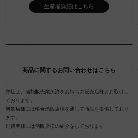
味わい
生産者詳細はこちら
フルボディ
品種（原材料）
メルロー 60%/カベルネ・ソーヴィニヨン 40%
アルコール度数
商品に関するお問い合わせはこちら
13％
弊社は、酒類販売業免許をお持ちの販売店様とお取引し
飲み頃温度
ております。
16℃
料飲店様には帳合酒販店様を通して商品を提供しており
ます。
消費者様には酒販店様の紹介をしております
ビオ情報・認証機関