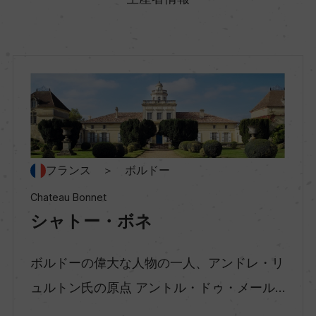
地方名
ボルドー
地区名
ー
フランス ＞ ボルドー
村名
Chateau Bonnet
ー
シャトー・ボネ
種類
ボルドーの偉大な人物の一人、アンドレ・リ
スティルワイン
ュルトン氏の原点 アントル・ドゥ・メール...