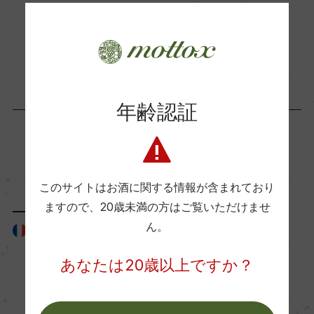
サステナブル農法, HVE
お取り寄せ可能店一覧はこちら
有機JAS認証
ー
年齢認証
コンクール入賞歴
(2021)ジルベール&ガイヤール 2023 金賞 (2020)
「生産者」が同じ商品
ジルベール&ガイヤール 2023 金賞 (2019)サクラ
アワード 2023 金賞/ジルベール&ガイヤール 2022
このサイトはお酒に関する情報が含まれており
金賞 (2018)ジルベール&ガイヤール 2021 金賞 (20
ますので、
20歳未満の方はご覧いただけませ
16)ジルベール&ガイヤール 2020 金賞 (2008)マコ
ん。
フランス
ン グラン・ヴァン・コンクール 2010 金賞/ロサン
あなたは20歳以上ですか？
ゼルス ワイン&スピリッツ・アワーズ 金賞