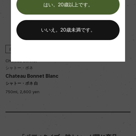
海外ワイン専門誌評価歴
はい。20歳以上です。
ー
いいえ。20歳未満です。
Wine Advocate 獲得点
ー
白
2024
Chateau Bonnet
国内ワイン専門誌評価歴
シャトー・ボネ
ー
Chateau Bonnet Blanc
シャトー・ボネ 白
750ml, 2,600 yen
Wine Spectator 得点
ー
醗酵・熟成
醗酵：ステンレスタンク