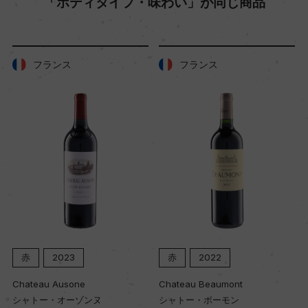
「ボディタイプ・味わい」が同じ商品
熟成：ステンレスタンク熟成10ー12カ月
フランス
フランス
年間生産量
150000
栽培面積
88.5ha
平均収量
40hl/ha
赤
2023
赤
2022
樹齢
Chateau Ausone
Chateau Beaumont
17年
シャトー・オーゾンヌ
シャトー・ボーモン