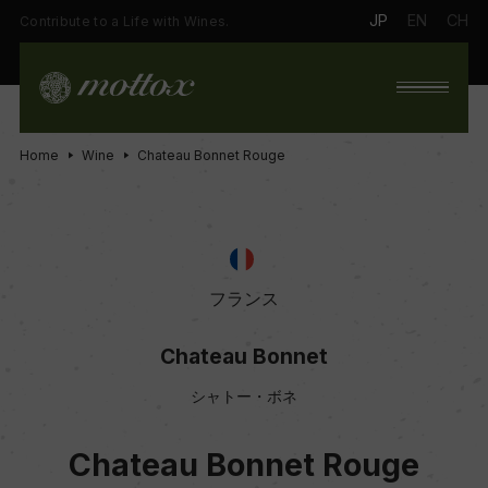
JP
EN
CH
Contribute to a Life with Wines.
Home
Wine
Chateau Bonnet Rouge
フランス
Chateau Bonnet
シャトー・ボネ
Chateau Bonnet Rouge