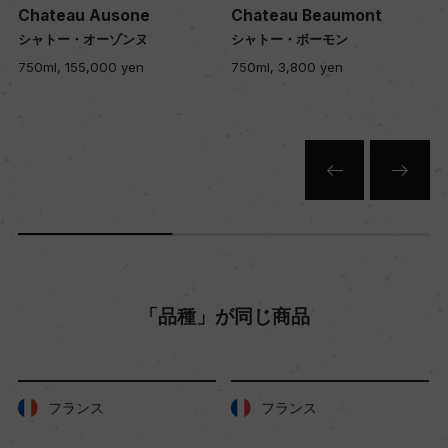
Chateau Ausone
Chateau Beaumont
シャトー・オーゾンヌ
シャトー・ボーモン
土壌
750ml, 155,000 yen
750ml, 3,800 yen
粘土石灰質、粘土シルト質
品質分類・原産地呼称
A.O.C.ボルドー
格付
ー
「品種」が同じ商品
入数
12
フランス
フランス