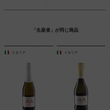
モスカート・ダスティD.O.C.G.
格付
ー
「生産者」が同じ商品
入数
12
イタリア
イタリア
色
白
キャップの仕様
スクリューキャップ