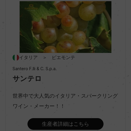
地区名
アスティ
村名
ー
イタリア ＞ ピエモンテ
Santero F.lli & C. S.p.a.
種類
サンテロ
微発泡性ワイン
世界中で大人気のイタリア・スパークリング
味わい
ワイン・メーカー！！
甘口
生産者詳細はこちら