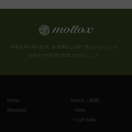
20歳未満の者の飲酒、飲酒運転は法律で禁止されています。
妊娠中や授乳期の飲酒はやめましょう。
Home
Search（検索）
Message
- Wine
- Craft Sake