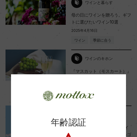
ワインと暮らす
国内ワイン専門誌評価歴
母の日にワインを贈ろう。ギフ
ー
トに選びたいワイン10選
2025年4月16日
Wine Spectator 得点
ワイン
季節に合う
ー
ワインのキホン
醗酵・熟成
『マスカット（モスカート）』
- ワイン屋さんが解説
醗酵：アスティ方式/ステンレスタンク
2025年3月27日
熟成：ー
ワイン
初心者向け
…
年間生産量
メディア・受賞情報
ー
年齢認証
『サクラアワード2025』ダイ
ヤモンドトロフィー＆ダブルゴ