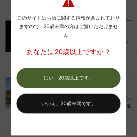
栽培面積
ールド受賞ワインのご紹介
9000ha
2025年3月3日
このサイトはお酒に関する情報が含まれており
ますので、
20歳未満の方はご覧いただけませ
ワインのキホン
ん。
平均収量
イタリアワインの特徴。全20
100hl/ha
州の産地を詳しく解説
あなたは20歳以上ですか？
2024年1月31日
樹齢
ワイン
イタリア
…
30年
はい。20歳以上です。
ワインと暮らす
土壌
気軽に飲もう！甘くないワイン
いいえ。20歳未満です。
も！低アルコールのワイン12選
石灰質土壌
2023年12月5日
ワイン
フランス
…
品質分類・原産地呼称