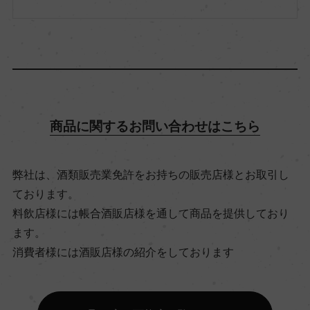
品種（原材料）
モスカート・ビアンコ 100%
アルコール度数
5.5％
商品に関するお問い合わせはこちら
飲み頃温度
6℃
弊社は、酒類販売業免許をお持ちの販売店様とお取引し
ております。
料飲店様には帳合酒販店様を通して商品を提供しており
ビオ情報・認証機関
ます。
ー
消費者様には酒販店様の紹介をしております
有機JAS認証