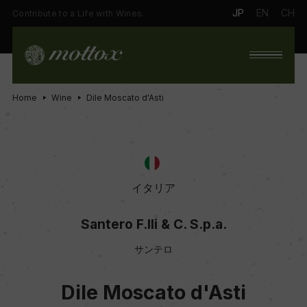
JP
EN
CH
Contribute to a Life with Wines.
Home
Wine
Dile Moscato d'Asti
イタリア
Santero F.lli & C. S.p.a.
サンテロ
Dile Moscato d'Asti