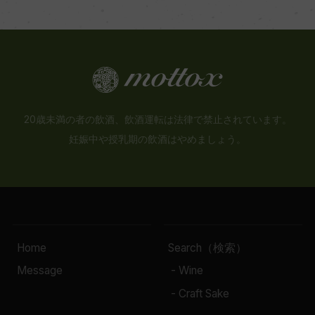
20歳未満の者の飲酒、飲酒運転は法律で禁止されています。
妊娠中や授乳期の飲酒はやめましょう。
Home
Search（検索）
Message
- Wine
- Craft Sake