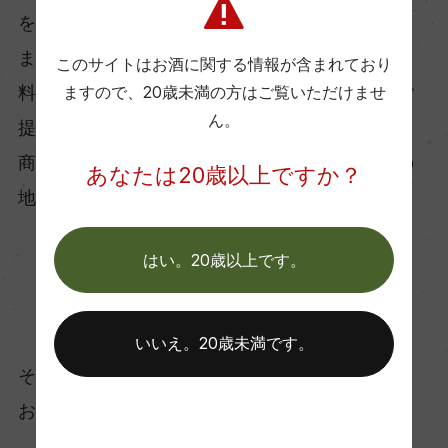
をお持ちの店舗にのみ販売させていただいており
ます。
このサイトはお酒に関する情報が含まれており
料飲店様へはご帳合酒販売店様を通して商品をご
ますので、
20歳未満の方はご覧いただけませ
ん。
提供させていただいております。
商品購入方法について、消費者様向けにご希望の
あなたは20歳以上ですか？
地域の販売店様をご紹介いたします。
はい。20歳以上です。
お取り寄せ可能店一覧はこちら
いいえ。20歳未満です。
そのほか、ご不明な点がございましたらお気軽に
お問い合わせください。