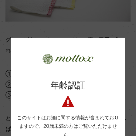
グラスを拭き上げるのに、グラス磨き専用に作ら
れた製品を使うことは理想的です。
①繊維片がグラスに残らない
年齢認証
②濡れたグラスを滑らせて拭きやすい
③吸水性がよい
このサイトはお酒に関する情報が含まれており
というのがグラスタオルの条件。でも
家庭であれ
ますので、
20歳未満の方はご覧いただけませ
ばある程度妥協して大丈夫
です。もっとも大切な
ん。