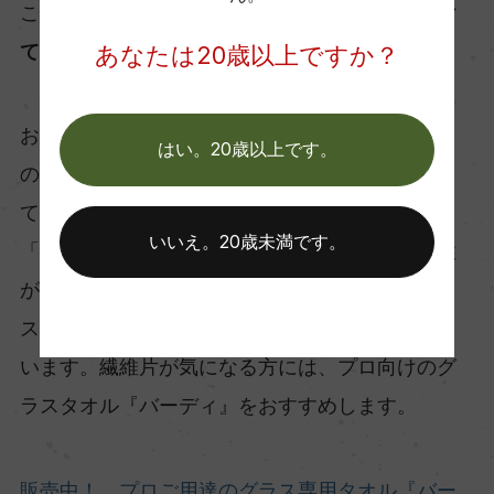
ことはスポンジと同様、
「ふきんを食器用と分け
ておく」
ってことです。
あなたは20歳以上ですか？
お皿を拭くふきんにはやはり油分がついてしまう
はい。20歳以上です。
ので、グラス用のタオルは食器用と分けて準備し
ておきましょう。スーパーに売られている布の
いいえ。20歳未満です。
「ふきん」はおすすめです。柔らかくて、吸水性
があって実用的。少し繊維片が付きますが、グラ
スに傷がつけないことと、拭きやすい点で優れて
います。繊維片が気になる方には、プロ向けのグ
ラスタオル『バーディ』をおすすめします。
販売中！ プロご用達のグラス専用タオル『バー