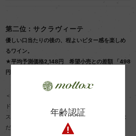
第二位：サクラヴィーテ
優しい口当たりの後の、程よいビター感を楽しめ
るワイン。
★平均予測価格2,148円 希望小売との差額 「498
円」
＜ソムリエコメント＞
ドライフラワーのような華やかな香り、味わいに
年齢認証
スパイシーなアクセント。こなれ感もある が、ま
だ熟成のポテンシャルを感じる。