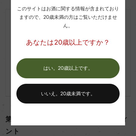
このサイトはお酒に関する情報が含まれており
ますので、
20歳未満の方はご覧いただけませ
イタリア
ん。
赤
2020
あなたは20歳以上ですか？
Casa Vinicola D'Angelo
カーサ・ヴィニコラ・ダンジェロ
Sacravite
サクラヴィーテ
はい。20歳以上です。
750ml, 1,750 yen
こちらの商品は現在取り扱いがございません
いいえ。20歳未満です。
第三位：ラパリーガ・ダ・キンタ ティ
ント