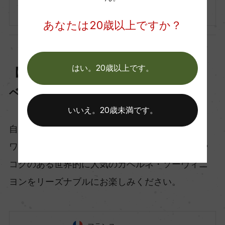
750ml, 1,300 yen
あなたは20歳以上ですか？
はい。20歳以上です。
【7位】レ・タンヌ オクシタン カ
ベルネ・ソーヴィニヨン
いいえ。20歳未満です。
自然豊かな田舎の風景が広がる南フランスでは、
ワイン用のブドウがすくすくと育ちます。風味や
コクのある世界的に人気のカベルネ・ソーヴィニ
ヨンをリーズナブルにお楽しみください。