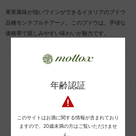
果実風味が強いワインができるイタリアのブドウ
品種モンテプルチアーノ。このブドウは、手頃な
価格帯で親しみやすい味わいが魅力です。
イタリア
赤
2022
年齢認証
Cantina e Oleificio Sociale
カンティーナ・エ・オレイフィーチョ・ソ
シアーレ
Domodo Montepulciano d'A
bruzzo
このサイトはお酒に関する情報が含まれており
ドモード モンテプルチアーノ・ダブルッ
ますので、
20歳未満の方はご覧いただけませ
ツォ
ん。