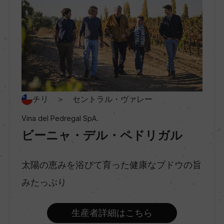
ー
村名
ー
種類
チリ ＞ セントラル・ヴァレー
スティルワイン
Vina del Pedregal SpA.
ビーニャ・デル・ペドリガル
味わい
辛口
太陽の恵みを浴びて育った健康なブドウの旨
みたっぷり
品種（原材料）
生産者詳細はこちら
シャルドネ 100%