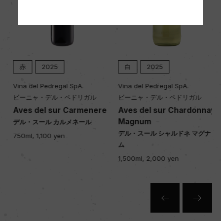
320ha
平均収量
ー
赤
2025
白
2025
Vina del Pedregal SpA.
Vina del Pedregal SpA.
樹齢
ビーニャ・デル・ペドリガル
ビーニャ・デル・ペドリガル
10年
Aves del sur Carmenere
Aves del sur Chardonnay
Magnum
デル・スール カルメネール
ィ
デル・スール シャルドネ マグナ
750ml, 1,100 yen
土壌
ム
砂の混じったローヌ質土壌
1,500ml, 2,000 yen
品質分類・原産地呼称
セントラル・ヴァレーD.O.