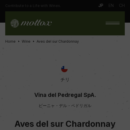
JP
EN
CH
Contribute to a Life with Wines.
Home
Wine
Aves del sur Chardonnay
チリ
Vina del Pedregal SpA.
ビーニャ・デル・ペドリガル
Aves del sur Chardonnay