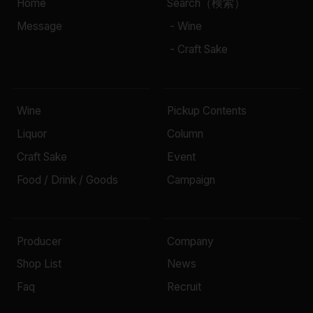
Home
Search（検索）
Message
- Wine
- Craft Sake
Wine
Pickup Contents
Liquor
Column
Craft Sake
Event
Food / Drink / Goods
Campaign
Producer
Company
Shop List
News
Faq
Recruit