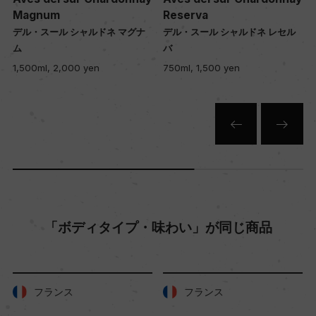
Magnum
Reserva
樹齢
デル・スール シャルドネ マグナ
デル・スール シャルドネ レセル
ム
バ
10年
1,500ml, 2,000 yen
750ml, 1,500 yen
土壌
砂の混じったローヌ質土壌
品質分類・原産地呼称
セントラル・ヴァレーD.O.
「ボディタイプ・味わい」が同じ商品
格付
ー
フランス
フランス