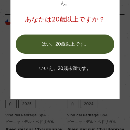
ん。
醗酵・熟成
あなたは20歳以上ですか？
チリ
チリ
醗酵：ステンレスタンク
熟成：ー
はい。20歳以上です。
年間生産量
6000000
いいえ。20歳未満です。
栽培面積
470ha
白
2025
白
2024
平均収量
Vina del Pedregal SpA.
Vina del Pedregal SpA.
ー
ビーニャ・デル・ペドリガル
ビーニャ・デル・ペドリガル
y
Aves del sur Chardonnay
Aves del sur Chardonnay