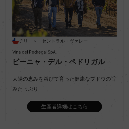
村名
ー
種類
チリ ＞ セントラル・ヴァレー
スティルワイン
Vina del Pedregal SpA.
ビーニャ・デル・ペドリガル
味わい
フルボディ
太陽の恵みを浴びて育った健康なブドウの旨
みたっぷり
品種（原材料）
生産者詳細はこちら
カベルネ・ソーヴィニヨン 100%
アルコール度数