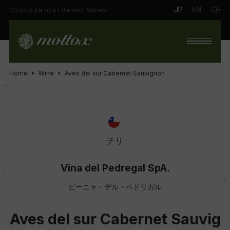
JP
EN
CH
Contribute to a Life with Wines.
Home
Wine
Aves del sur Cabernet Sauvignon
チリ
Vina del Pedregal SpA.
ビーニャ・デル・ペドリガル
Aves del sur Cabernet Sauvig