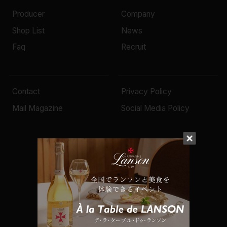
Producer
Company
Shop List
News
Faq
Recruit
Contact
Privacy Policy
Mail Magazine
Social Media Policy
© 2022 Mottox inc.