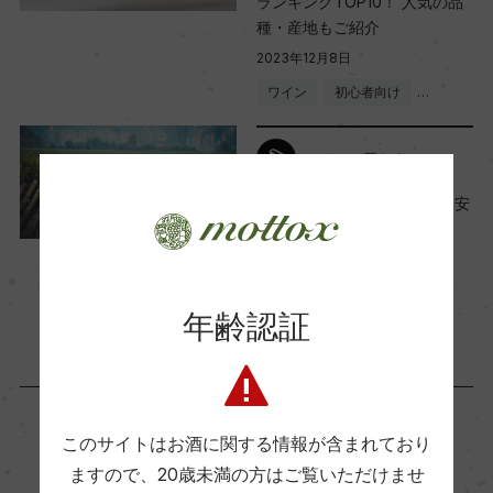
ランキングTOP10！ 人気の品
2023 金賞
種・産地もご紹介
2023年12月8日
ワイン
初心者向け
…
海外ワイン専門誌評価歴
ー
ワインと暮らす
“家飲み派”を応援！これぞ旨安
Wine Advocate 獲得点
チリワイン「デル・スール」
ー
2021年4月15日
ワイン
チリ
…
年齢認証
国内ワイン専門誌評価歴
ー
Wine Spectator 得点
このサイトはお酒に関する情報が含まれており
ー
「生産者」が同じ商品
ますので、
20歳未満の方はご覧いただけませ