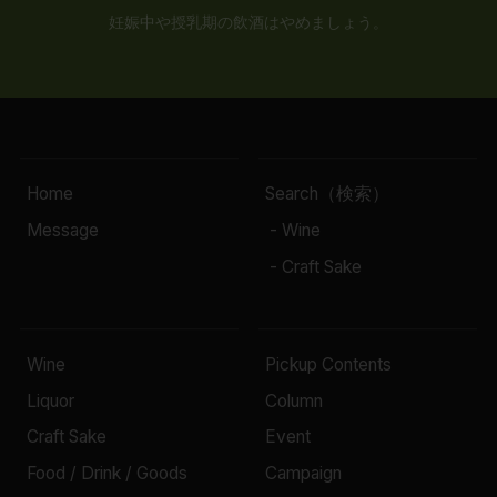
妊娠中や授乳期の飲酒はやめましょう。
Home
Search（検索）
Message
- Wine
- Craft Sake
Wine
Pickup Contents
Liquor
Column
Craft Sake
Event
Food / Drink / Goods
Campaign