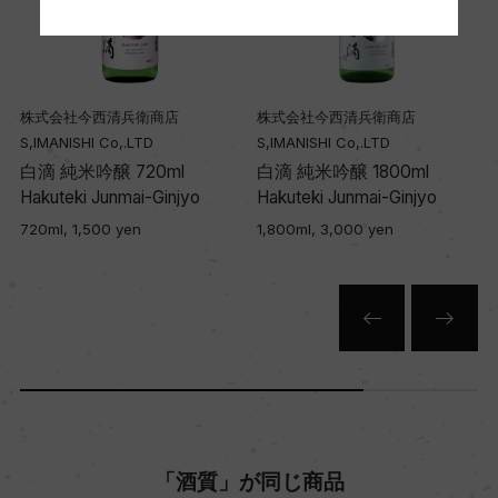
株式会社今西清兵衛商店
株式会社今西清兵衛商店
S,IMANISHI Co,.LTD
S,IMANISHI Co,.LTD
m
白滴 純米吟醸 720ml
白滴 純米吟醸 1800ml
Hakuteki Junmai-Ginjyo
Hakuteki Junmai-Ginjyo
720ml, 1,500 yen
1,800ml, 3,000 yen
「酒質」が同じ商品