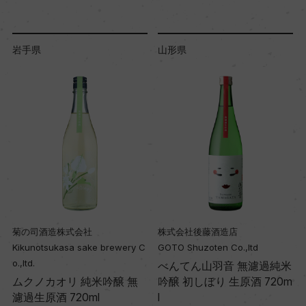
岩手県
山形県
菊の司酒造株式会社
株式会社後藤酒造店
Kikunotsukasa sake brewery C
GOTO Shuzoten Co.,ltd
o.,ltd.
べんてん山羽音 無濾過純米
0
ムクノカオリ 純米吟醸 無
吟醸 初しぼり 生原酒 720m
濾過生原酒 720ml
l
l