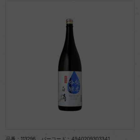
品番：
113296
バーコード：
4940209303341