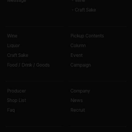
Message
- Wine
- Craft Sake
Wine
Pickup Contents
Liquor
Column
Craft Sake
Event
Food / Drink / Goods
Campaign
Producer
Company
Shop List
News
Faq
Recruit