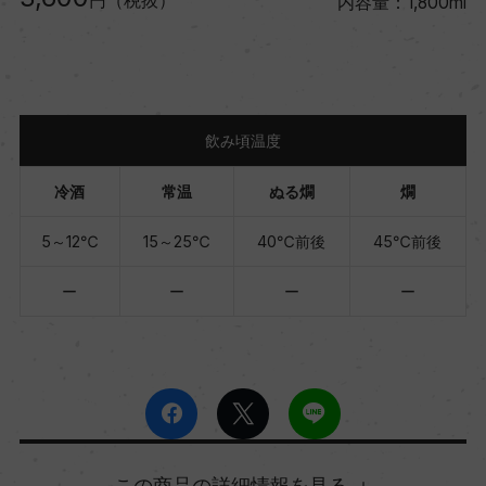
円（税抜）
内容量：1,800ml
飲み頃温度
冷酒
常温
ぬる燗
燗
5～12℃
15～25℃
40℃前後
45℃前後
ー
ー
ー
ー
詳細情報