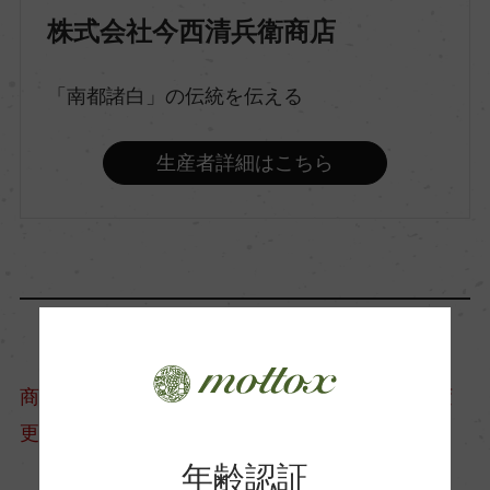
株式会社今西清兵衛商店
原料米
山田錦
「南都諸白」の伝統を伝える
精米歩合
生産者詳細はこちら
60％
アルコール度数
17％
日本酒度
商品情報については、製造年度移行などにより変
-3
更となる場合がございます。
年齢認証
酸度