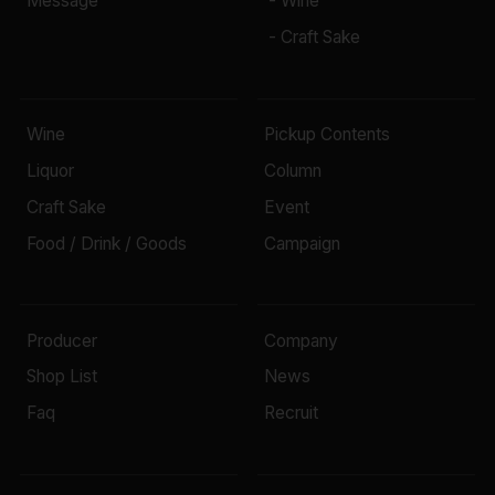
Message
- Wine
- Craft Sake
Wine
Pickup Contents
Liquor
Column
Craft Sake
Event
Food / Drink / Goods
Campaign
Producer
Company
Shop List
News
Faq
Recruit