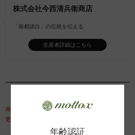
株式会社今西清兵衛商店
原料米
山田錦
「南都諸白」の伝統を伝える
精米歩合
生産者詳細はこちら
60％
アルコール度数
15％
日本酒度
商品情報については、製造年度移行などにより変
-2
更となる場合がございます。
年齢認証
酸度