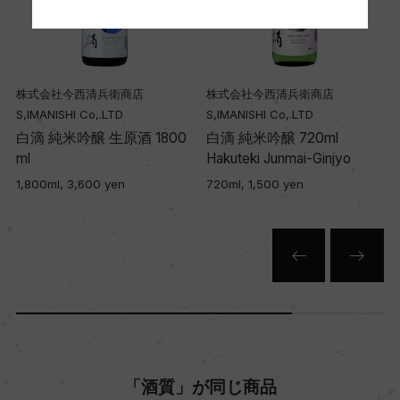
株式会社今西清兵衛商店
株式会社今西清兵衛商店
S,IMANISHI Co,.LTD
S,IMANISHI Co,.LTD
m
白滴 純米吟醸 生原酒 1800
白滴 純米吟醸 720ml
ml
Hakuteki Junmai-Ginjyo
1,800ml, 3,600 yen
720ml, 1,500 yen
「酒質」が同じ商品