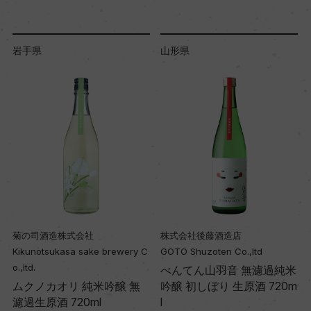
岩手県
山形県
菊の司酒造株式会社
株式会社後藤酒造店
Kikunotsukasa sake brewery C
GOTO Shuzoten Co.,ltd
o.,ltd.
べんてん山羽音 無濾過純米
0
ムクノカオリ 純米吟醸 無
吟醸 初しぼり 生原酒 720m
濾過生原酒 720ml
l
l