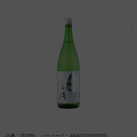
品番：
113299
バーコード：
4940209303310