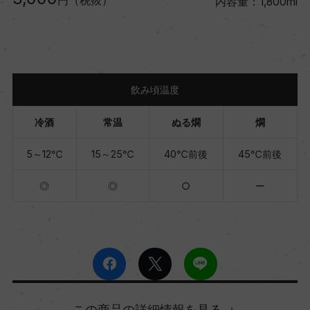
円（税抜）
内容量：1,800ml
飲み頃温度
冷酒
常温
ぬる燗
燗
5～12℃
15～25℃
40℃前後
45℃前後
◎
◎
○
ー
詳細情報