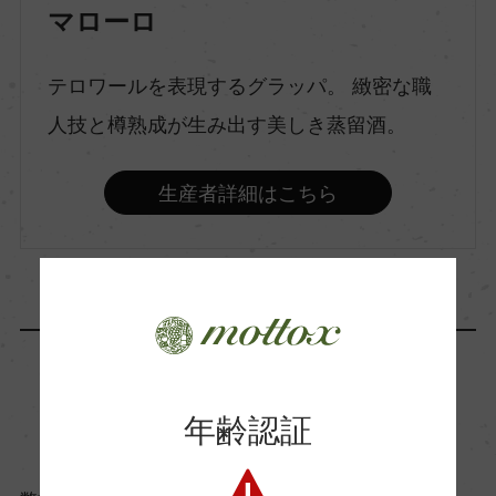
種類
マローロ
ブランデー
テロワールを表現するグラッパ。 緻密な職
味わい
人技と樽熟成が生み出す美しき蒸留酒。
-
生産者詳細はこちら
品種（原材料）
ネッビオーロ
アルコール度数
51％
商品に関するお問い合わせはこちら
年齢認証
飲み頃温度
ー