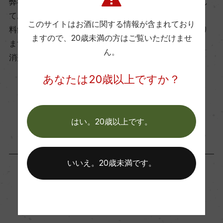
弊社は、酒類販売業免許をお持ちの販売店様とお取引し
ております。
このサイトはお酒に関する情報が含まれており
料飲店様には帳合酒販店様を通して商品を提供しており
ビオ情報・認証機関
ますので、
20歳未満の方はご覧いただけませ
ます。
ー
ん。
消費者様には酒販店様の紹介をしております
あなたは20歳以上ですか？
コンクール入賞歴
ー
お取り寄せ可能店一覧はこちら
はい。20歳以上です。
海外ワイン専門誌評価歴
ー
いいえ。20歳未満です。
Wine Advocate 獲得点
この商品に関連する記事
ー