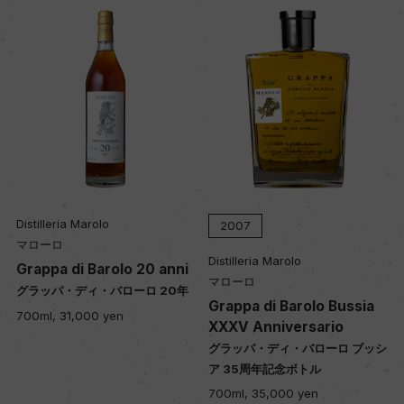
栽培面積
0
平均収量
ー
Distilleria Marolo
樹齢
2007
マローロ
ー
Distilleria Marolo
Grappa di Barolo 20 anni
マローロ
グラッパ・ディ・バローロ 20年
Grappa di Barolo Bussia
700ml, 31,000 yen
土壌
XXXV Anniversario
ー
グラッパ・ディ・バローロ ブッシ
ア 35周年記念ボトル
700ml, 35,000 yen