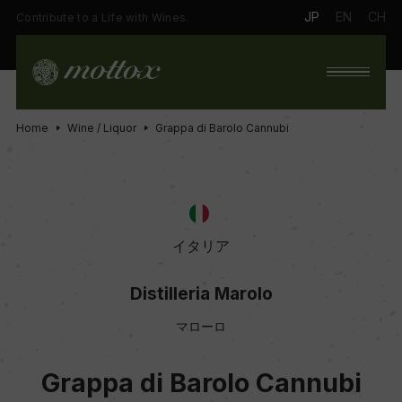
JP
EN
CH
Contribute to a Life with Wines.
Home
Wine / Liquor
Grappa di Barolo Cannubi
イタリア
Distilleria Marolo
マローロ
Grappa di Barolo Cannubi