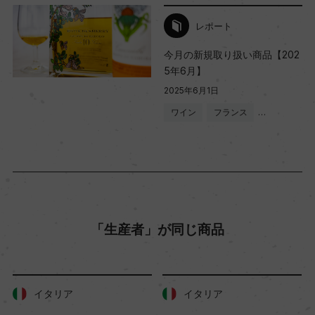
国内ワイン専門誌評価歴
レポート
ー
今月の新規取り扱い商品【202
5年6月】
Wine Spectator 得点
2025年6月1日
ー
ワイン
フランス
…
醗酵・熟成
醗酵：ー
熟成：熟成:白ワインに使用したフレンチオーク樽
(225L)で10年、瓶熟成:3カ月以上
「生産者」が同じ商品
年間生産量
イタリア
イタリア
1268