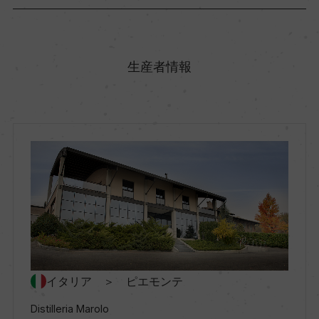
原産国名
イタリア
生産者情報
地方名
ピエモンテ
地区名
ー
村名
ー
イタリア ＞ ピエモンテ
Distilleria Marolo