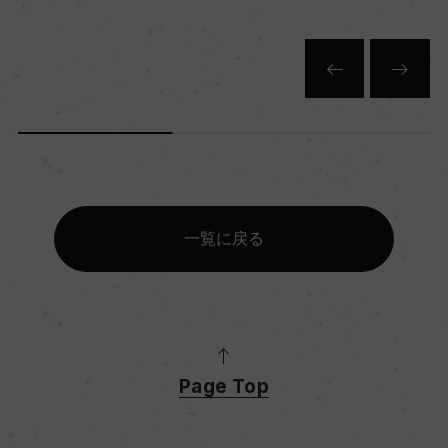
品質分類・原産地呼称
グラッパ
格付
ー
入数
一覧に戻る
1
色
ー
Page Top
キャップの仕様
プラスチックコルク