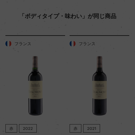
品質分類・原産地呼称
「ボディタイプ・味わい」が同じ商品
A.O.C.オー・メドック
格付
フランス
フランス
セカンド・ワイン
入数
12
色
赤
赤
2022
赤
2021