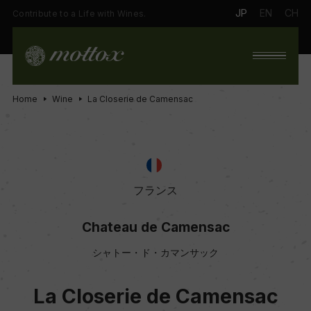
JP
EN
CH
Contribute to a Life with Wines.
Home
Wine
La Closerie de Camensac
フランス
Chateau de Camensac
シャトー・ド・カマンサック
La Closerie de Camensac