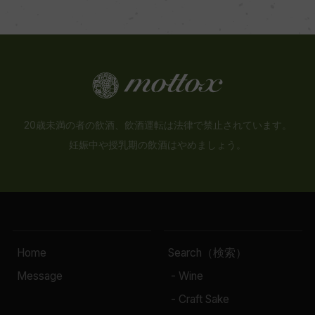
20歳未満の者の飲酒、飲酒運転は法律で禁止されています。
妊娠中や授乳期の飲酒はやめましょう。
Home
Search（検索）
Message
- Wine
- Craft Sake