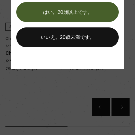
ー
はい。20歳以上です。
栽培面積
赤
2016
赤
2015
0
いいえ。20歳未満です。
Chateau de Camensac
Chateau de Camensac
シャトー・ド・カマンサック
シャトー・ド・カマンサック
Chateau de Camensac
Chateau de Camensac
平均収量
シャトー・ド・カマンサック
シャトー・ド・カマンサック
ー
750ml, 7,600 yen
750ml, 7,200 yen
樹齢
ー
土壌
ー