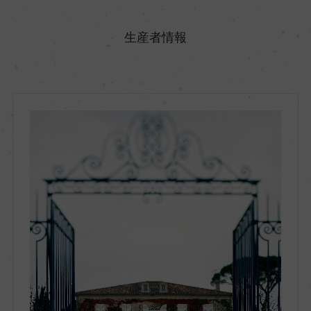
原産国名
フランス
生産者情報
地方名
ボルドー
地区名
オー・メドック
村名
ー
種類
スティルワイン