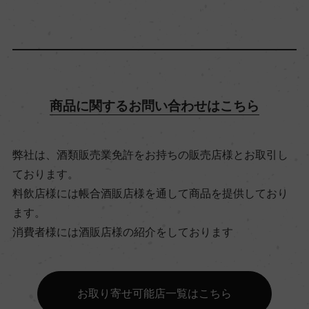
ビオ情報・認証機関
ー
有機JAS認証
商品に関するお問い合わせはこちら
ー
弊社は、酒類販売業免許をお持ちの販売店様とお取引し
コンクール入賞歴
ております。
ー
料飲店様には帳合酒販店様を通して商品を提供しており
ます。
海外ワイン専門誌評価歴
消費者様には酒販店様の紹介をしております
ー
お取り寄せ可能店一覧はこちら
Wine Advocate 獲得点