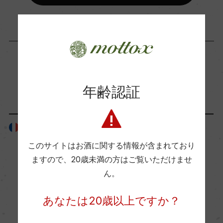
ー
国内ワイン専門誌評価歴
ー
「生産者」が同じ商品
年齢認証
Wine Spectator 得点
ー
フランス
フランス
このサイトはお酒に関する情報が含まれており
醗酵・熟成
ますので、
20歳未満の方はご覧いただけませ
醗酵：ー
ん。
熟成：ー
あなたは20歳以上ですか？
年間生産量