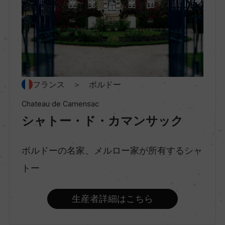
味わい
フルボディ
フランス ＞ ボルドー
品種（原材料）
メルロー 85%/カベルネ・ソーヴィニヨン 15%
Chateau de Camensac
シャトー・ド・カマンサック
アルコール度数
ボルドーの名家、メルロー家が所有するシャ
13.5％
トー
飲み頃温度
生産者詳細はこちら
17℃