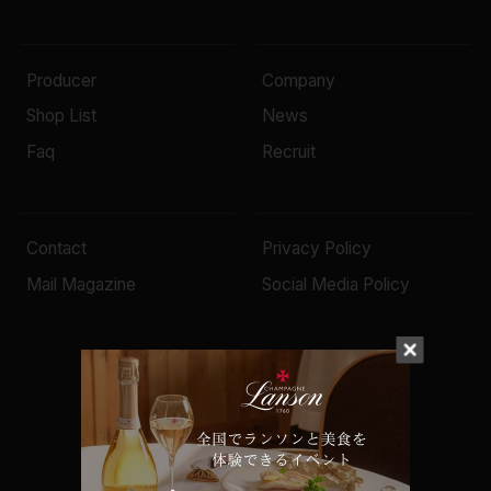
Producer
Company
Shop List
News
Faq
Recruit
Contact
Privacy Policy
Mail Magazine
Social Media Policy