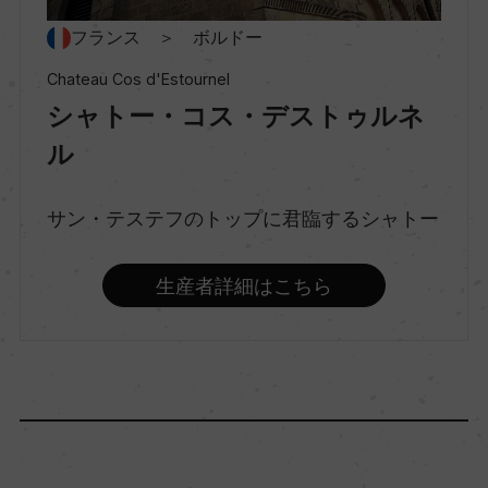
スティルワイン
フランス ＞ ボルドー
Chateau Cos d'Estournel
味わい
シャトー・コス・デストゥルネ
フルボディ
ル
サン・テステフのトップに君臨するシャトー
品種（原材料）
カベルネ・ソーヴィニヨン 66%/メルロー 32%/カ
生産者詳細はこちら
ベルネ・フラン 1%/プティ・ヴェルド 1%
アルコール度数
13％
飲み頃温度