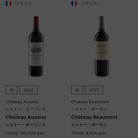
フランス
フランス
ー
品質分類・原産地呼称
A.O.C.サン・テステフ
格付
メドック 第2級格付
赤
2023
赤
2022
入数
Chateau Ausone
Chateau Beaumont
12
シャトー・オーゾンヌ
シャトー・ボーモン
Chateau Ausone
Chateau Beaumont
シャトー・オーゾンヌ
シャトー・ボーモン
色
750ml, 155,000 yen
750ml, 3,800 yen
赤