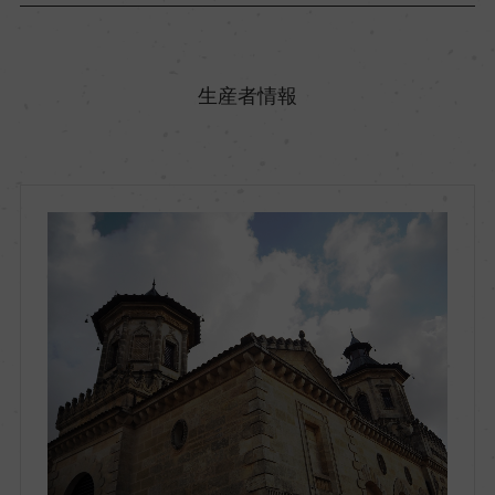
原産国名
フランス
生産者情報
地方名
ボルドー
地区名
オー・メドック
村名
ー
種類