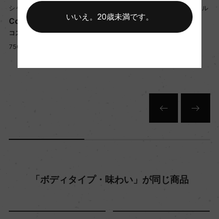
シャトー・コス・デストゥルネル
シャトー・コス・デストゥルネル
いいえ。20歳未満です。
年間生産量
l
Cos d'Estournel Blanc
G d'Estournel
コス・デストゥルネル・ブラン
ジェ・デストゥルネル
ー
750ml, 38,000 yen
750ml, 6,300 yen
栽培面積
0
平均収量
ー
樹齢
「ボディタイプ・味わい」が同じ商品
ー
土壌