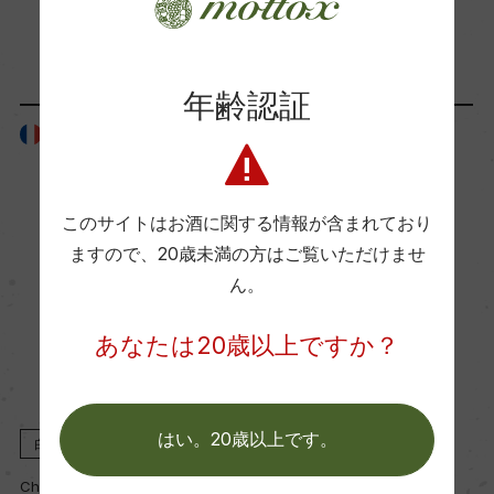
「生産者」が同じ商品
Wine Advocate 獲得点
98+
年齢認証
フランス
フランス
国内ワイン専門誌評価歴
ー
このサイトはお酒に関する情報が含まれており
ますので、
20歳未満の方はご覧いただけませ
Wine Spectator 得点
ん。
94
あなたは20歳以上ですか？
醗酵・熟成
醗酵：ステンレスタンク
はい。20歳以上です。
白
2021
赤
2023
熟成：オーク樽熟成18カ月(225L、新樽比率60%)
Chateau Cos d'Estournel
Chateau Cos d'Estournel