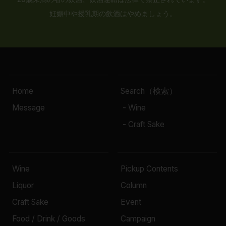
妊娠中や授乳期の飲酒はやめましょう。
Home
Search（検索）
Message
- Wine
- Craft Sake
Wine
Pickup Contents
Liquor
Column
Craft Sake
Event
Food / Drink / Goods
Campaign