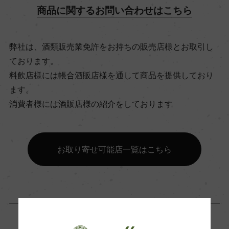
商品に関するお問い合わせはこちら
17℃
ビオ情報・認証機関
弊社は、酒類販売業免許をお持ちの販売店様とお取引し
ております。
ー
料飲店様には帳合酒販店様を通して商品を提供しており
ます。
有機JAS認証
消費者様には酒販店様の紹介をしております
ー
お取り寄せ可能店一覧はこちら
コンクール入賞歴
ー
海外ワイン専門誌評価歴
ー