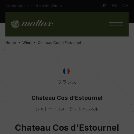
JP
EN
CH
Contribute to a Life with Wines.
Home
Wine
Chateau Cos d'Estournel
フランス
Chateau Cos d'Estournel
シャトー・コス・デストゥルネル
Chateau Cos d'Estournel