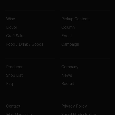
Wine
Pickup Contents
Liquor
Column
Craft Sake
Event
Food / Drink / Goods
Campaign
Producer
Company
Shop List
News
Faq
Recruit
Contact
Privacy Policy
Mail Magazine
Social Media Policy