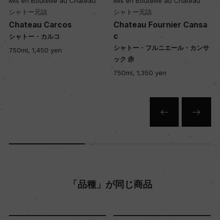
 en Bouteille au Chateau
Mis en Bouteille au Chateau
Mis en
入数
ャトー元詰
シャトー元詰
シャト
12
ateau Carcos
Chateau Fournier Cansa
Chate
c
nce
ャトー・カルコ
シャトー・フルニエール・カンサ
シャト
ml, 1,450 yen
色
ック 赤
750ml,
赤
750ml, 1,350 yen
キャップの仕様
コルク
「品種」が同じ商品