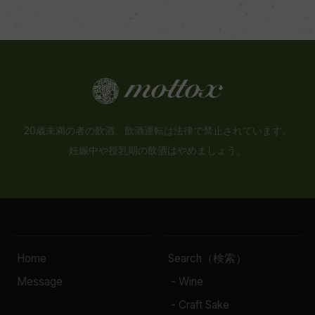
20歳未満の者の飲酒、飲酒運転は法律で禁止されています。
妊娠中や授乳期の飲酒はやめましょう。
Home
Search（検索）
Message
- Wine
- Craft Sake