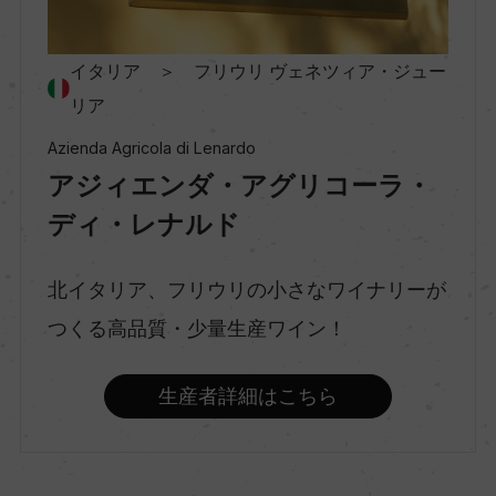
ー
イタリア ＞ フリウリ ヴェネツィア・ジュー
種類
リア
スティルワイン
Azienda Agricola di Lenardo
アジィエンダ・アグリコーラ・
味わい
ディ・レナルド
ミディアムボディ
北イタリア、フリウリの小さなワイナリーが
つくる高品質・少量生産ワイン！
品種（原材料）
メルロー 50%/レフォスコ 25%/カベルネ・ソーヴ
生産者詳細はこちら
ィニヨン&フラン 25%
アルコール度数