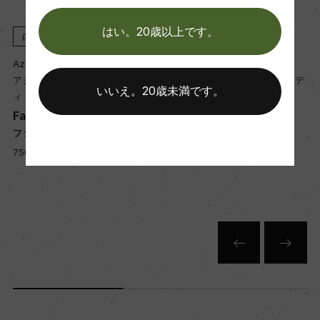
醗酵・熟成
はい。20歳以上です。
2025
白
2024
白
2
醗酵：ステンレスタンク/主醗酵後、マロラクティ
a Agricola di Lenardo
Azienda Agricola di Lenardo
Azienda Ag
ック醗酵
エンダ・アグリコーラ・デ
アジィエンダ・アグリコーラ・デ
アジィエン
熟成：オーク樽熟成 12カ月(225L、米産)
いいえ。20歳未満です。
ナルド
ィ・レナルド
ィ・レナル
r's Eyes
Father's Eyes
Gossip
ザーズ・アイズ
ファーザーズ・アイズ
ゴシップ
年間生産量
 3,400 yen
750ml, 3,000 yen
750ml, 2,
35000
栽培面積
10ha
平均収量
65hl/ha