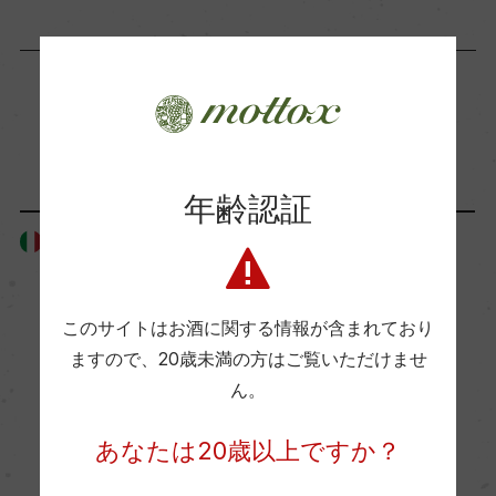
海外ワイン専門誌評価歴
(NV)「ルカ・マローニ 2024」 96点、「ルカ・マ
ローニ 2023」 96点
「生産者」が同じ商品
Wine Advocate 獲得点
年齢認証
ー
タリア
イタリア
イタ
国内ワイン専門誌評価歴
このサイトはお酒に関する情報が含まれており
ー
ますので、
20歳未満の方はご覧いただけませ
ん。
Wine Spectator 得点
あなたは20歳以上ですか？
ー