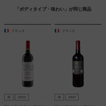
「ボディタイプ・味わい」が同じ商品
樹齢
25年
フランス
フランス
土壌
砂礫質
品質分類・原産地呼称
ヴィーノ
格付
ー
赤
2022
赤
2021
赤