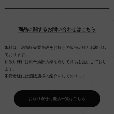
13％
飲み頃温度
商品に関するお問い合わせはこちら
16℃
ビオ情報・認証機関
弊社は、酒類販売業免許をお持ちの販売店様とお取引し
ております。
サステナブル農法, 認証無
料飲店様には帳合酒販店様を通して商品を提供しており
ます。
有機JAS認証
消費者様には酒販店様の紹介をしております
ー
お取り寄せ可能店一覧はこちら
コンクール入賞歴
ー