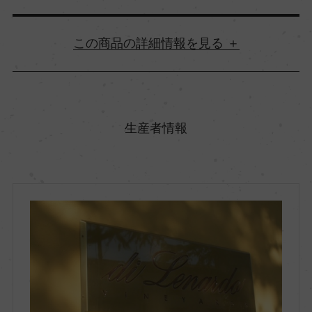
詳細情報
原産国名
イタリア
生産者情報
地方名
フリウリ ヴェネツィア・ジューリア
地区名
ー
村名