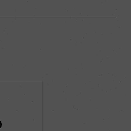
山形県
ー
辛口
10％
ー
ー