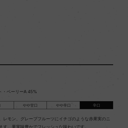
ト・ベーリーA 45%
口
やや甘口
やや辛口
辛口
。レモン、グレープフルーツにイチゴのような赤果実のニ
ます。果実味豊かでフレッシュな味わいです。