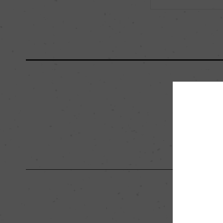
海外ワイン専門誌評価歴
ー
国内ワイン専門誌評価歴
(2018)「リアル・ワ
88点、ポテンシャル8
醗酵・熟成
醗酵：ステンレスタ
熟成：ステンレスタ
栽培面積
0
樹齢
ー
品質分類・原産地呼称
G.I.ヤマガタ