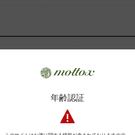
Wine Advocate 獲得点
イン・ガイド No.72」 今飲んで
Wine Spectator 得点
8点、飲み頃予想:今~2035
ンク
年間生産量
ンク
商品に関するお問い合わせはこちら
平均収量
年齢認証
土壌
格付