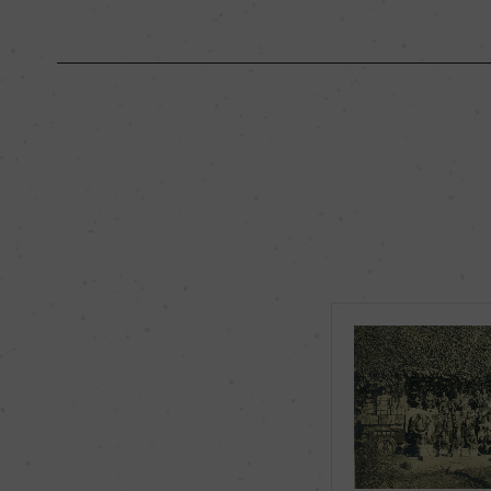
原産国名
日本
地区名
上山市
種類
スティルワイン
品種（原材料）
デラウェア 55%/マ
飲み頃温度
8℃
有機JAS認証
ー