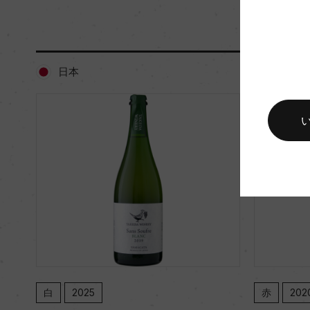
入数
12
キャップの仕様
スクリューキャップ
日本
日本
白
2025
赤
202