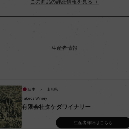
詳細情報
地方名
村名
生産者情報
味わい
スカット・ベーリーA 45%
アルコール度数
日本 ＞ 山形県
Takeda Winery
ビオ情報・認証機関
有限会社タケダワイナリー
コンクール入賞歴
生産者詳細はこちら