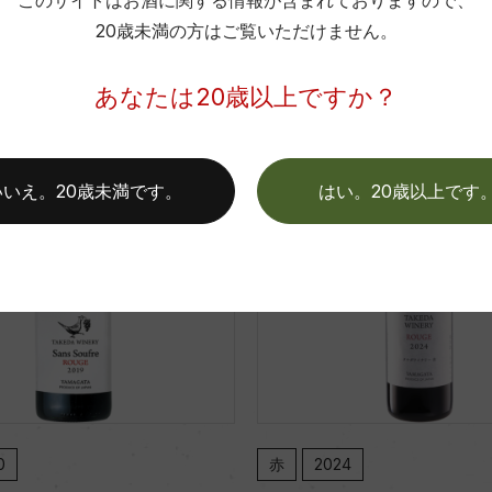
このサイトはお酒に関する情報が含まれておりますので、
「生産者」が同じ商品
色
20歳未満の方はご覧いただけません。
あなたは20歳以上ですか？
日本
いいえ。20歳未満です。
はい。20歳以上です
0
赤
2024