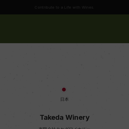
Contribute to a Life with Wines.
日本
Takeda Winery