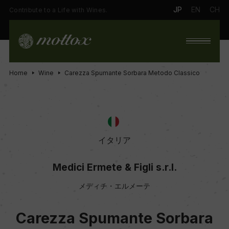
JP
EN
CH
Contribute to a Life with Wines.
Home
Wine
Carezza Spumante Sorbara Metodo Classico
イタリア
Medici Ermete & Figli s.r.l.
メディチ・エルメーテ
Carezza Spumante Sorbara