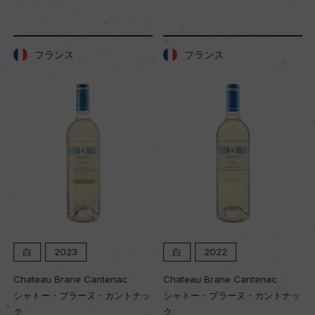
35年
土壌
フランス
フランス
砂質
品質分類・原産地呼称
ランブルスコ・ディ・ソルバーラD.O.C.
格付
ー
白
2023
白
2022
入数
Chateau Brane Cantenac
Chateau Brane Cantenac
12
シャトー・ブラーヌ・カントナッ
シャトー・ブラーヌ・カントナッ
ク
ク