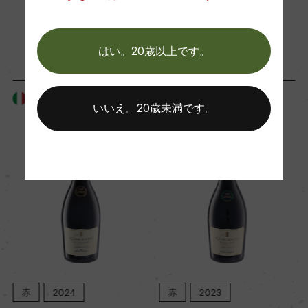
海外ワイン専門誌評価歴
「生産者」が同じ商品
ー
はい。20歳以上です。
Wine Advocate 獲得点
イタリア
イタリア
いいえ。20歳未満です。
ー
国内ワイン専門誌評価歴
ー
Wine Spectator 得点
ー
赤
2024
赤
2023
醗酵・熟成