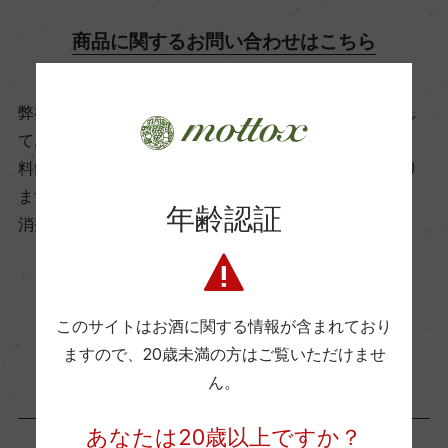
商品に関するお問い合わせはこちら
飲み頃温度
6℃
弊社は、酒類販売業免許をお持ちの販売店様とお取引し
ております。
ビオ情報・認証機関
料飲店様には帳合酒販店様を通して商品を提供しており
ます。
サステナブル農法, Equalitas Sustainable Winery
年齢認証
消費者様には酒販店様の紹介をしております
有機JAS認証
ー
お取り寄せ可能店一覧はこちら
このサイトはお酒に関する情報が含まれており
ますので、
20歳未満の方はご覧いただけませ
コンクール入賞歴
ん。
ー
あなたは20歳以上ですか？