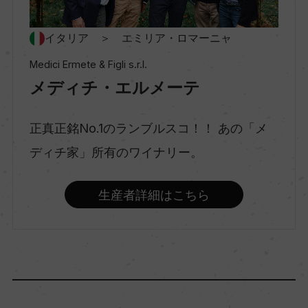
村名
ー
イタリア ＞ エミリア・ロマーニャ
Medici Ermete & Figli s.r.l.
種類
メディチ・エルメーテ
スパークリングワイン
正真正銘No.1のランブルスコ！！ あの「メ
味わい
ディチ家」所有のワイナリー。
辛口
生産者詳細はこちら
品種（原材料）
ランブルスコ・ディ・ソルバーラ 100%
アルコール度数
12％