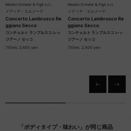
Medici Ermete & Figli s.r.l.
Medici Ermete & Figli s.r.l.
醗酵：瓶内二次醗酵/ステンレスタンク
メディチ・エルメーテ
メディチ・エルメーテ
熟成：デゴルジュマンまでの瓶内熟成 12カ月以上
Concerto Lambrusco Re
Concerto Lambrusco Re
ggiano Secco
ggiano Secco
コンチェルト ランブルスコ レッ
コンチェルト ランブルスコ レッ
年間生産量
ジアーノ セッコ
ジアーノ セッコ
10000
750ml, 2,650 yen
750ml, 2,500 yen
栽培面積
4ha
平均収量
85hl/ha
樹齢
「ボディタイプ・味わい」が同じ商品