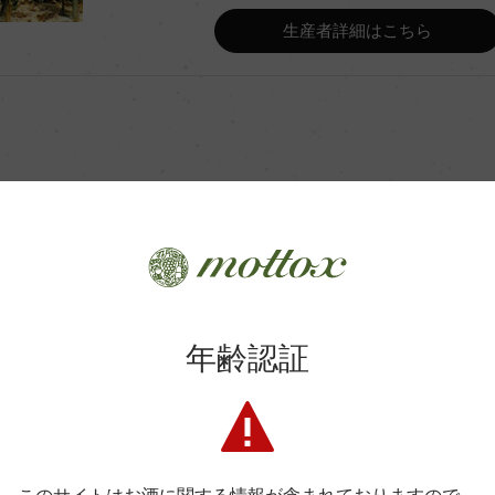
Wine Advocate 獲得点
生産者詳細はこちら
Wine Spectator 得点
ンク
年間生産量
ク 10カ月
平均収量
商品に関するお問い合わせはこちら
土壌
年齢認証
弊社は、酒類販売業免許をお持ちの販売店様とお取引しております
格付
料飲店様には帳合酒販店様を通して商品を提供しております。
消費者様には酒販店様の紹介をしております
色