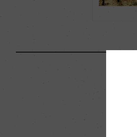
海外ワイン専門誌評価歴
ー
国内ワイン専門誌評価歴
ー
醗酵・熟成
醗酵：ステンレスタ
熟成：ステンレスタン
栽培面積
20ha
樹齢
40年
品質分類・原産地呼称
A.O.C.シャブリ
入数
12