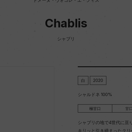
ドメーヌ・ヴォコレ・エ・フィス
Chablis
シャブリ
白
2020
シャルドネ 100%
極甘口
甘
シャブリの地で4世代に亘
キリッと引き締まったクリ