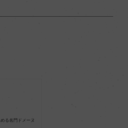
ブルゴーニュ
ー
辛口
12.5％
ー
ー
集める名門ドメーヌ