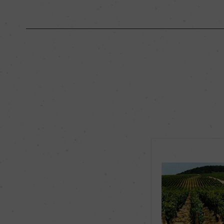
原産国名
フランス
地区名
シャブリ
種類
スティルワイン
品種（原材料）
シャルドネ 100%
飲み頃温度
8℃
有機JAS認証
ー