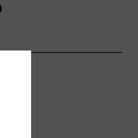
ー
ー
250000
60hl/ha
粘土石灰質
。
ー
白