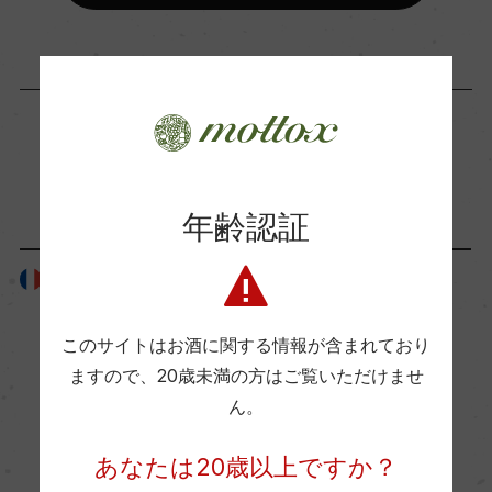
海外ワイン専門誌評価歴
ー
Wine Advocate 獲得点
「生産者」が同じ商品
ー
年齢認証
フランス
フランス
国内ワイン専門誌評価歴
ー
このサイトはお酒に関する情報が含まれており
ますので、
20歳未満の方はご覧いただけませ
Wine Spectator 得点
ん。
ー
あなたは20歳以上ですか？