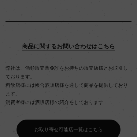
13％
飲み頃温度
15℃
商品に関するお問い合わせはこちら
ビオ情報・認証機関
弊社は、酒類販売業免許をお持ちの販売店様とお取引し
リュット・レゾネ
ております。
料飲店様には帳合酒販店様を通して商品を提供しており
有機JAS認証
ます。
ー
消費者様には酒販店様の紹介をしております
コンクール入賞歴
お取り寄せ可能店一覧はこちら
ー