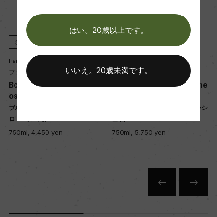
醗酵・熟成
醗酵：ステンレスタンク 主醗酵後、オーク樽にて
はい。20歳以上です。
マロラクティック醗酵
赤
2024
白
2023
熟成：オーク樽熟成 10カ月(仏産、228L、新樽比
Famille Masse
Famille Masse
率15%)
いいえ。20歳未満です。
ファミーユ・マッス
ファミーユ・マッス
Bourgogne Cote d'Or Cl
Givry Le Clos de la Roche
os Margot rouge
Blanc
年間生産量
ブルゴーニュ コート・ドール ク
ジヴリ ル・クロ・ド・ラ・ロッシ
30000
ー
ロ・マルゴ 赤
ュ 白
750ml, 4,450 yen
750ml, 5,750 yen
栽培面積
6.5ha
平均収量
45hl/ha