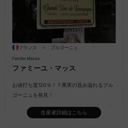
村名
ー
種類
スティルワイン
フランス ＞ ブルゴーニュ
Famille Masse
ファミーユ・マッス
味わい
フルボディ
お値打ち度120％！？果実の旨み溢れるブル
ゴーニュを発見！
品種（原材料）
ピノ・ノワール 100%
生産者詳細はこちら
アルコール度数