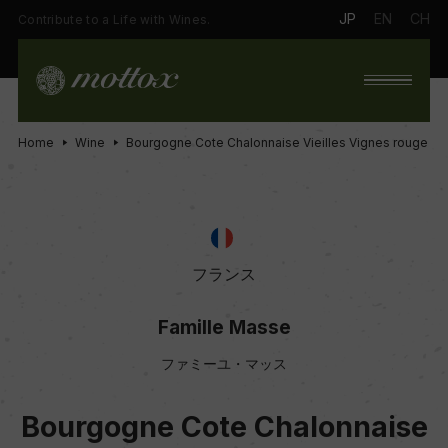
JP
EN
CH
Contribute to a Life with Wines.
Home
Wine
Bourgogne Cote Chalonnaise Vieilles Vignes rouge
フランス
Famille Masse
ファミーユ・マッス
Bourgogne Cote Chalonnaise