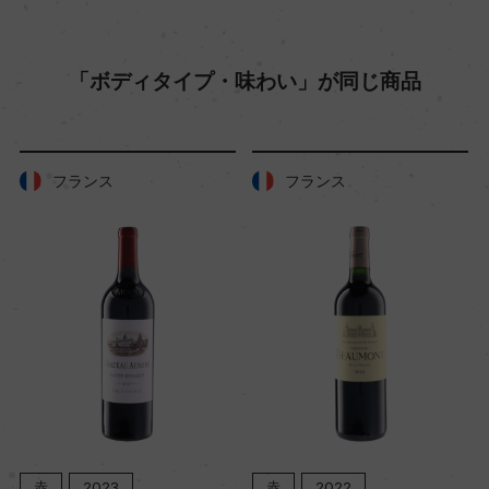
樹齢
「ボディタイプ・味わい」が同じ商品
55年
土壌
フランス
フランス
粘土石灰質
品質分類・原産地呼称
A.O.C.ブルゴーニュ コート・シャロネーズ
格付
ー
赤
2023
赤
2022