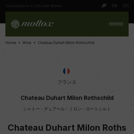
JP
EN
CH
Contribute to a Life with Wines.
Home
Wine
Chateau Duhart Milon Rothschild
フランス
Chateau Duhart Milon Rothschild
シャトー・デュアール・ミロン・ロートシルト
Chateau Duhart Milon Roths