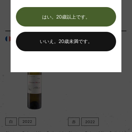
「生産者」が同じ商品
はい。20歳以上です。
Wine Advocate 獲得点
92
フランス
フランス
いいえ。20歳未満です。
国内ワイン専門誌評価歴
ー
Wine Spectator 得点
ー
醗酵・熟成
醗酵：ー
白
2022
赤
2022
熟成：ー