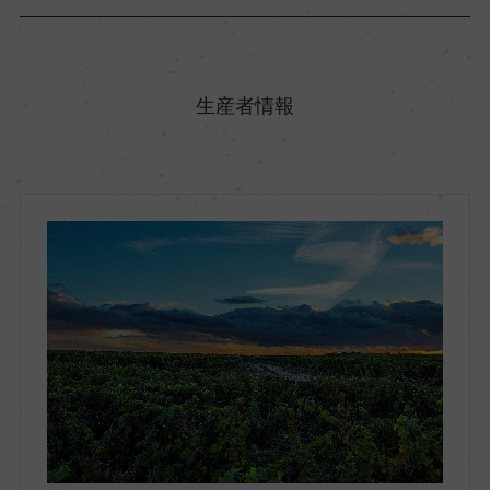
原産国名
フランス
生産者情報
地方名
ボルドー
地区名
オー・メドック
村名
ー