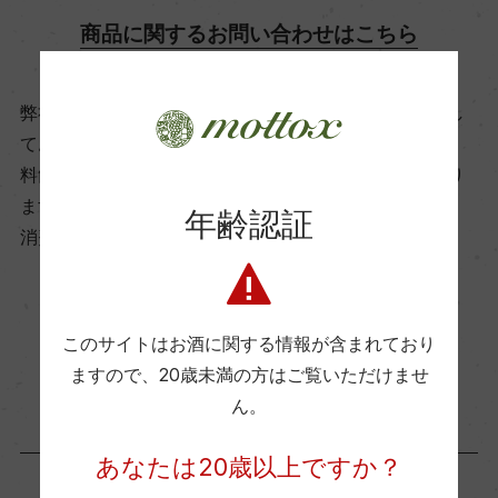
商品に関するお問い合わせはこちら
ー
ビオ情報・認証機関
弊社は、酒類販売業免許をお持ちの販売店様とお取引し
ております。
ー
料飲店様には帳合酒販店様を通して商品を提供しており
ます。
年齢認証
有機JAS認証
消費者様には酒販店様の紹介をしております
ー
お取り寄せ可能店一覧はこちら
コンクール入賞歴
このサイトはお酒に関する情報が含まれており
ー
ますので、
20歳未満の方はご覧いただけませ
ん。
海外ワイン専門誌評価歴
あなたは20歳以上ですか？
ー