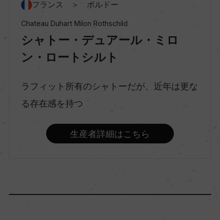
種類
フランス ＞ ボルドー
スティルワイン
Chateau Duhart Milon Rothschild
シャトー・デュアール・ミロ
味わい
ン・ロートシルト
フルボディ
ラフィット所有のシャトーだが、近年は更な
る存在感を持つ
品種（原材料）
カベルネ・ソーヴィニヨン/カベルネ・フラン/メル
生産者詳細はこちら
ロー
アルコール度数
13％
飲み頃温度