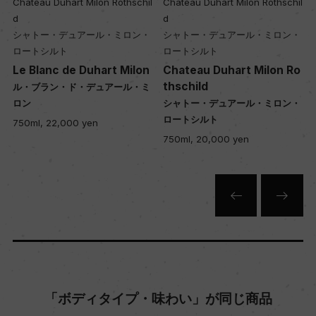
l
Chateau Duhart Milon Rothschil
Chateau Duhart Milon Rothschil
d
d
年間生産量
シャトー・デュアール・ミロン・
シャトー・デュアール・ミロン・
ロートシルト
ロートシルト
ー
Le Blanc de Duhart Milon
Chateau Duhart Milon Ro
thschild
ル・ブラン・ド・デュアール・ミ
ロン
シャトー・デュアール・ミロン・
栽培面積
ロートシルト
750ml, 22,000 yen
0
750ml, 20,000 yen
平均収量
ー
樹齢
ー
「ボディタイプ・味わい」が同じ商品