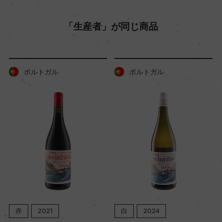
「生産者」が同じ商品
樹齢
90年
ポルトガル
ポルトガル
土壌
花崗岩
品質分類・原産地呼称
ドウロD.O.C.
格付
ー
赤
2021
白
2024