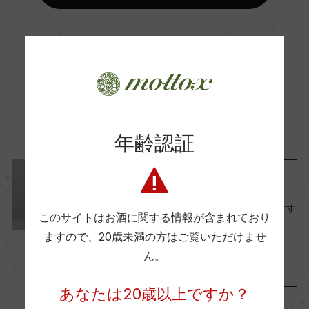
ー
海外ワイン専門誌評価歴
ー
この商品に関連する記事
Wine Advocate 獲得点
年齢認証
88
レポート
国内ワイン専門誌評価歴
【2023年9月】バイヤーおすす
このサイトはお酒に関する情報が含まれており
ー
めワイン・日本酒 5選
ますので、
20歳未満の方はご覧いただけませ
2023年9月1日
ん。
ワイン
フランス
…
Wine Spectator 得点
あなたは20歳以上ですか？
ー
リリース情報