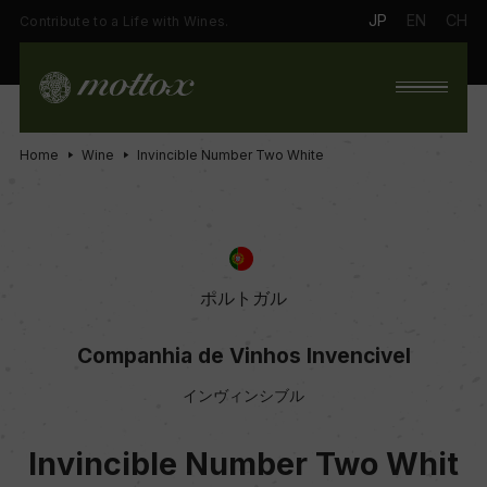
JP
EN
CH
Contribute to a Life with Wines.
Home
Wine
Invincible Number Two White
ポルトガル
Companhia de Vinhos Invencivel
インヴィンシブル
Invincible Number Two Whit