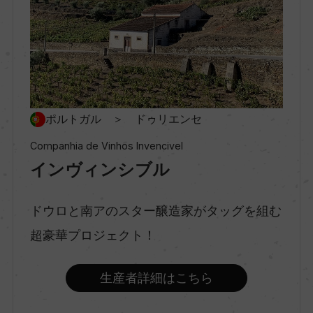
村名
ー
種類
スティルワイン
ポルトガル ＞ ドゥリエンセ
Companhia de Vinhos Invencivel
インヴィンシブル
味わい
辛口
ドウロと南アのスター醸造家がタッグを組む
超豪華プロジェクト！
品種（原材料）
ラビガト 30%/コデガ 30%/ゴウヴェイオ 20%/ア
生産者詳細はこちら
リント 10%/ドンゼリーニョ・ブランコ 10%