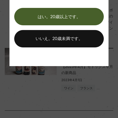
スター醸造家の豪華タッグ！ポ
醗酵・熟成
ルトガル、ドウロの世界遺産の
はい。20歳以上です。
醗酵：ステンレスタンク
畑からエレガントで美しいワイ
ンを生み出すワイナリー「イン
熟成：オーク樽熟成10カ月(フレンチオーク、225
ヴィンシブル」新発売
L、新樽無)
いいえ。20歳未満です。
2023年4月7日
年間生産量
レポート
6500
【2023年4月】モトックス今月
の新商品
2023年4月1日
栽培面積
ワイン
フランス
…
5ha
平均収量
15hl/ha