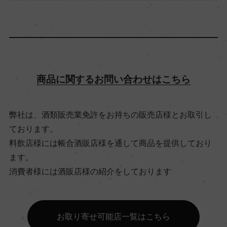
アルコール度数
12.5％
飲み頃温度
商品に関するお問い合わせはこちら
12℃
弊社は、酒類販売業免許をお持ちの販売店様とお取引し
ビオ情報・認証機関
ております。
サステナブル農法, 認証無
料飲店様には帳合酒販店様を通して商品を提供しており
ます。
有機JAS認証
消費者様には酒販店様の紹介をしております
ー
お取り寄せ可能店一覧はこちら
コンクール入賞歴