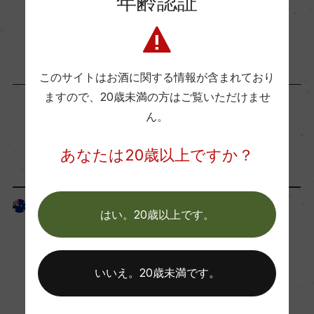
年齢認証
熟成：フレンチオーク樽 10カ月(500L、300L / 新
2024年1月1日
樽60%)
ワイン
フランス
…
年間生産量
このサイトはお酒に関する情報が含まれており
1000
ますので、
20歳未満の方はご覧いただけませ
ん。
「生産者」が同じ商品
栽培面積
あなたは20歳以上ですか？
1ha
オーストラリア
オーストラリア
はい。20歳以上です。
平均収量
ー
いいえ。20歳未満です。
樹齢
ー