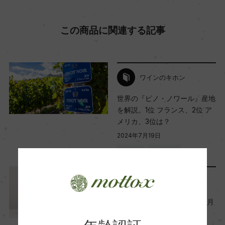
ー
この商品に関連する記事
Wine Advocate 獲得点
ー
ワインのキホン
国内ワイン専門誌評価歴
世界の『ピノ・ノワール』産地
ー
を解説。1位 フランス、2位 ア
メリカ、3位は？
2024年7月19日
Wine Spectator 得点
ワイン
フランス
…
ー
レポート
醗酵・熟成
【2024年1月】モトックス今月
醗酵：オープン・ファーメンター(50%全房醗酵)
の新商品