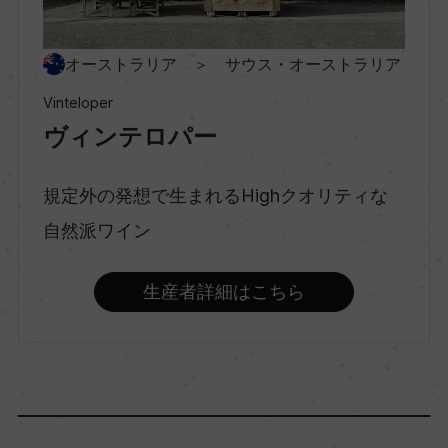
種類
オーストラリア ＞ サウス・オーストラリア
スティルワイン
Vinteloper
ヴィンテロパー
味わい
ミディアムボディ
規定外の発想で生まれるHighクオリティな
自然派ワイン
品種（原材料）
生産者詳細はこちら
ピノ・ノワール 100%
アルコール度数
13％