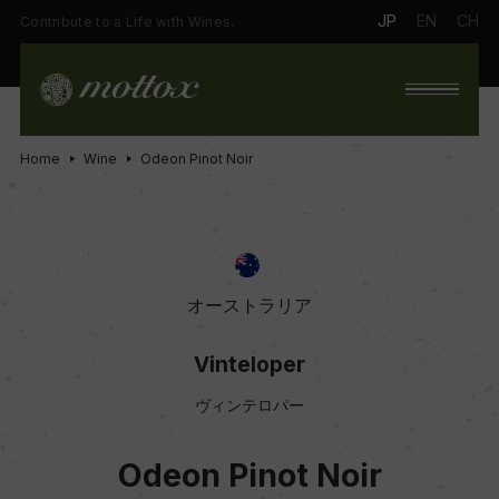
JP
EN
CH
Contribute to a Life with Wines.
Home
Wine
Odeon Pinot Noir
オーストラリア
Vinteloper
ヴィンテロパー
Odeon Pinot Noir