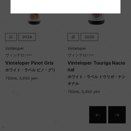
土壌
ー
白
2024
赤
2020
Vinteloper
Vinteloper
品質分類・原産地呼称
ヴィンテロパー
ヴィンテロパー
アデレード・ヒルズG.I.
Vinteloper Pinot Gris
Vinteloper Touriga Nacio
nal
ホワイト・ラベル ピノ・グリ
ホワイト・ラベル トウリガ・ナシ
750ml, 3,950 yen
格付
オナル
ー
750ml, 3,450 yen
入数
6