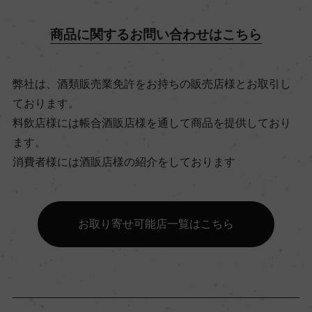
飲み頃温度
商品に関するお問い合わせはこちら
10℃
弊社は、酒類販売業免許をお持ちの販売店様とお取引し
ビオ情報・認証機関
ております。
ー
料飲店様には帳合酒販店様を通して商品を提供しており
ます。
有機JAS認証
消費者様には酒販店様の紹介をしております
ー
お取り寄せ可能店一覧はこちら
コンクール入賞歴
ー
海外ワイン専門誌評価歴