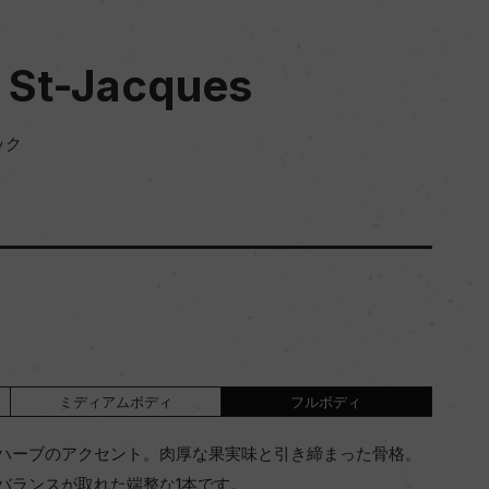
 St-Jacques
ック
ミディアムボディ
フルボディ
ハーブのアクセント。肉厚な果実味と引き締まった骨格。
バランスが取れた端整な1本です。