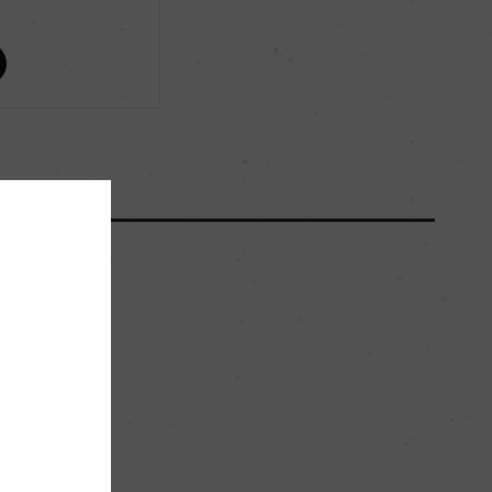
ー
ー
3200
47hl/ha
粘土石灰質
。
プルミエ・クリュ