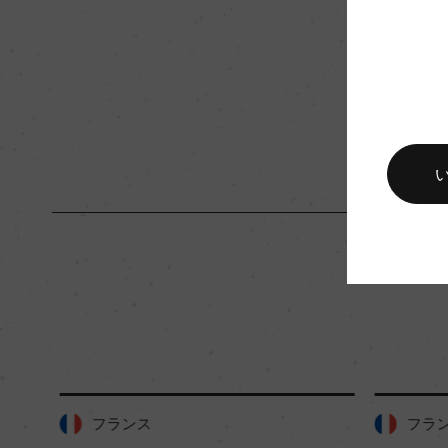
入数
12
キャップの仕様
コルク
フランス
フラン