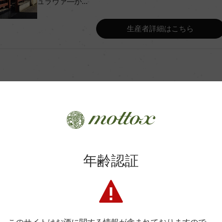
ュラヴァ―が...
Wine Advocate 獲得点
生産者詳細はこちら
Wine Spectator 得点
タンク 主醗酵後、オーク樽にて
年間生産量
酵
月(仏産、228L、新樽比率4
平均収量
商品に関するお問い合わせはこちら
年齢認証
土壌
弊社は、酒類販売業免許をお持ちの販売店様とお取引しております
料飲店様には帳合酒販店様を通して商品を提供しております。
シャンベルタン プルミエ・クリュ
格付
消費者様には酒販店様の紹介をしております