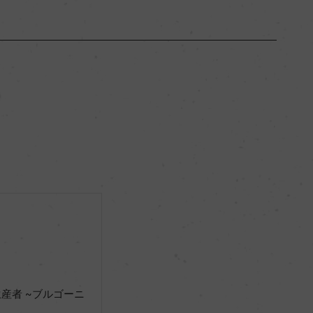
ブルゴーニュ
ー
フルボディ
13％
リュット・レゾネ
ー
産者 ~ブルゴーニ