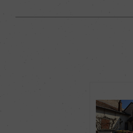
原産国名
フランス
地区名
コート・ド・ニュイ
種類
スティルワイン
品種（原材料）
ピノ・ノワール 100
飲み頃温度
ー
有機JAS認証
ー