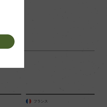
赤
。
フランス