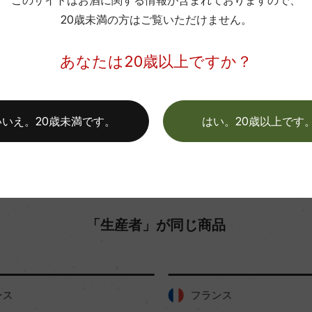
このサイトはお酒に関する情報が含まれておりますので、
20歳未満の方はご覧いただけません。
色
お取り寄せ可能店一覧はこちら
あなたは20歳以上ですか？
いいえ。20歳未満です。
はい。20歳以上です
「生産者」が同じ商品
ス
フランス